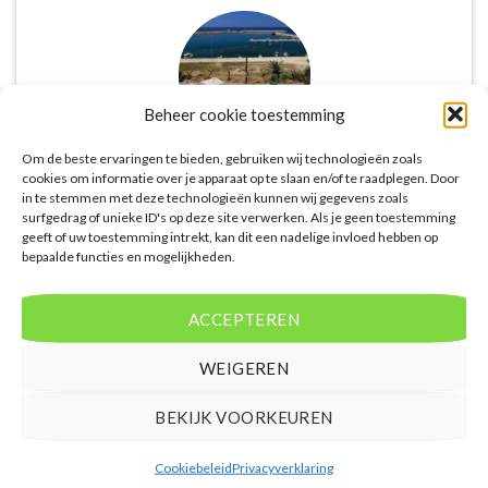
Beheer cookie toestemming
Om de beste ervaringen te bieden, gebruiken wij technologieën zoals
cookies om informatie over je apparaat op te slaan en/of te raadplegen. Door
De website biedt een groot aanbod van lastminute
in te stemmen met deze technologieën kunnen wij gegevens zoals
surfgedrag of unieke ID's op deze site verwerken. Als je geen toestemming
deals naar diverse populaire
geeft of uw toestemming intrekt, kan dit een nadelige invloed hebben op
vakantiebestemmingen. Met handige filters kun je
bepaalde functies en mogelijkheden.
eenvoudig zoeken op reisduur, bestemming en
budget. De prijzen zijn zeer competitief en worden
continu vergeleken met andere aanbieders. Je hebt
ACCEPTEREN
dus altijd de garantie dat je de beste deal te pakken
hebt.
WEIGEREN
Puck Snoeren
/
Amsterdam
BEKIJK VOORKEUREN
Cookiebeleid
Privacyverklaring