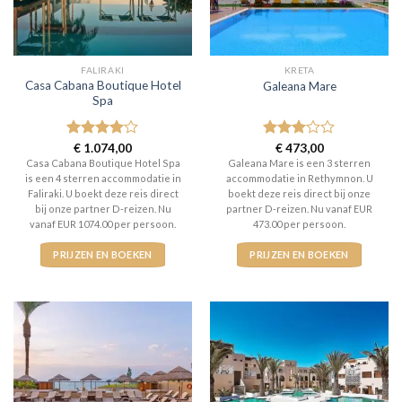
FALIRAKI
KRETA
Casa Cabana Boutique Hotel
Galeana Mare
Spa
Gewaardeerd
€
1.074,00
Gewaardeerd
€
473,00
4
uit 5
3
uit 5
Casa Cabana Boutique Hotel Spa
Galeana Mare is een 3 sterren
is een 4 sterren accommodatie in
accommodatie in Rethymnon. U
Faliraki. U boekt deze reis direct
boekt deze reis direct bij onze
bij onze partner D-reizen. Nu
partner D-reizen. Nu vanaf EUR
vanaf EUR 1074.00 per persoon.
473.00 per persoon.
PRIJZEN EN BOEKEN
PRIJZEN EN BOEKEN