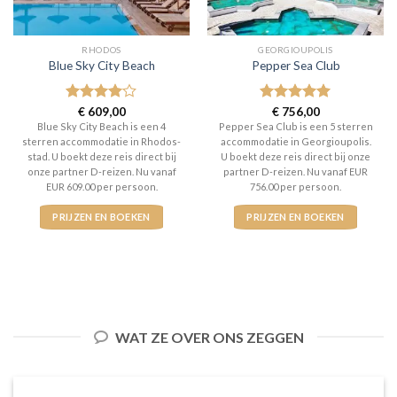
RHODOS
GEORGIOUPOLIS
Blue Sky City Beach
Pepper Sea Club
Gewaardeerd
€
609,00
Gewaardeerd
€
756,00
4
uit 5
5
uit 5
Blue Sky City Beach is een 4
Pepper Sea Club is een 5 sterren
sterren accommodatie in Rhodos-
accommodatie in Georgioupolis.
stad. U boekt deze reis direct bij
U boekt deze reis direct bij onze
onze partner D-reizen. Nu vanaf
partner D-reizen. Nu vanaf EUR
EUR 609.00 per persoon.
756.00 per persoon.
PRIJZEN EN BOEKEN
PRIJZEN EN BOEKEN
WAT ZE OVER ONS ZEGGEN