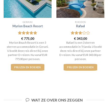
GERANI
RHODOS
Myrion Beach Resort
Rafael
Gewaardeerd
€
775,00
Gewaardeerd
€
343,00
5
uit 5
3
uit 5
Myrion Beach Resort is een 5
Rafael is een 3 sterren
sterren accommodatie in Gerani.
accommodatie in Trianda. U boekt
U boekt deze reis direct bij onze
deze reis direct bij onze partner
partner D-reizen. Nu vanaf EUR
D-reizen. Nu vanaf EUR 343.00 per
775.00 per persoon.
persoon.
PRIJZEN EN BOEKEN
PRIJZEN EN BOEKEN
WAT ZE OVER ONS ZEGGEN