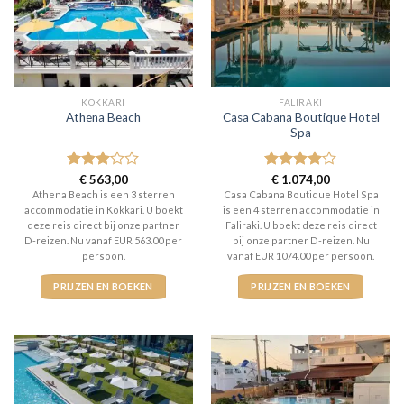
KOKKARI
FALIRAKI
Casa Cabana Boutique Hotel
Athena Beach
Spa
Gewaardeerd
€
563,00
Gewaardeerd
€
1.074,00
3
uit 5
4
uit 5
Athena Beach is een 3 sterren
Casa Cabana Boutique Hotel Spa
accommodatie in Kokkari. U boekt
is een 4 sterren accommodatie in
deze reis direct bij onze partner
Faliraki. U boekt deze reis direct
D-reizen. Nu vanaf EUR 563.00 per
bij onze partner D-reizen. Nu
persoon.
vanaf EUR 1074.00 per persoon.
PRIJZEN EN BOEKEN
PRIJZEN EN BOEKEN