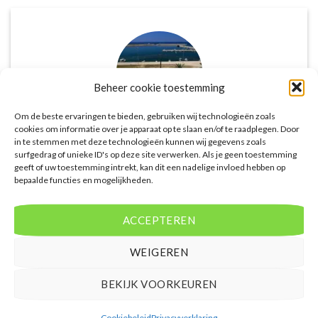
Beheer cookie toestemming
Om de beste ervaringen te bieden, gebruiken wij technologieën zoals
cookies om informatie over je apparaat op te slaan en/of te raadplegen. Door
in te stemmen met deze technologieën kunnen wij gegevens zoals
De website biedt een groot aanbod van lastminute
surfgedrag of unieke ID's op deze site verwerken. Als je geen toestemming
geeft of uw toestemming intrekt, kan dit een nadelige invloed hebben op
deals naar diverse populaire
bepaalde functies en mogelijkheden.
vakantiebestemmingen. Met handige filters kun je
eenvoudig zoeken op reisduur, bestemming en
budget. De prijzen zijn zeer competitief en worden
ACCEPTEREN
continu vergeleken met andere aanbieders. Je hebt
dus altijd de garantie dat je de beste deal te pakken
WEIGEREN
hebt.
BEKIJK VOORKEUREN
Puck Snoeren
/
Amsterdam
Cookiebeleid
Privacyverklaring