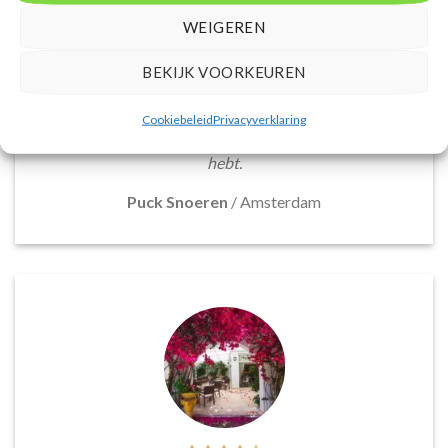
De website biedt een groot aanbod van lastminute
WEIGEREN
deals naar diverse populaire
vakantiebestemmingen. Met handige filters kun je
BEKIJK VOORKEUREN
eenvoudig zoeken op reisduur, bestemming en
budget. De prijzen zijn zeer competitief en worden
continu vergeleken met andere aanbieders. Je hebt
Cookiebeleid
Privacyverklaring
dus altijd de garantie dat je de beste deal te pakken
hebt.
Puck Snoeren
/
Amsterdam