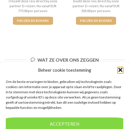
U boekt deze reis direct bij onze
boekt deze reis direct bij onze
partner D-reizen. Nu vanaf EUR
partner D-reizen. Nu vanaf EUR
775.00 per persoon.
505.00 per persoon.
PRIJZEN EN BOEKEN
PRIJZEN EN BOEKEN
WAT ZE OVER ONS ZEGGEN
Beheer cookie toestemming
Om de beste ervaringen te bieden, gebruiken wij technologieën zoals
cookies om informatie over je apparaat op te slaan en/of te raadplegen. Door
in te stemmen met deze technologieën kunnen wij gegevens zoals
surfgedrag of unieke ID's op deze site verwerken. Als je geen toestemming
geeft of uw toestemming intrekt, kan dit een nadelige invloed hebben op
bepaalde functies en mogelijkheden.
ACCEPTEREN