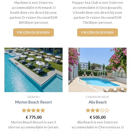
3
uit 5
5
uit 5
Maritime is een 3 sterren
Pepper Sea Club is een 5 sterren
accommodatie in Kremasti. U
accommodatie in Georgioupolis.
boekt deze reis direct bij onze
U boekt deze reis direct bij onze
partner D-reizen. Nu vanaf EUR
partner D-reizen. Nu vanaf EUR
369.00 per persoon.
756.00 per persoon.
PRIJZEN EN BOEKEN
PRIJZEN EN BOEKEN
GERANI
CHERSONISSOS
Myrion Beach Resort
Alia Beach
Gewaardeerd
€
775,00
Gewaardeerd
€
505,00
5
uit 5
3
uit 5
Myrion Beach Resort is een 5
Alia Beach is een 3 sterren
sterren accommodatie in Gerani.
accommodatie in Chersonissos. U