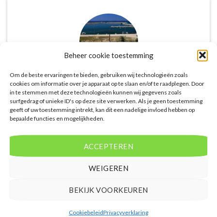
Beheer cookie toestemming
Om de beste ervaringen te bieden, gebruiken wij technologieën zoals
cookies om informatie over je apparaat op te slaan en/of te raadplegen. Door
in te stemmen met deze technologieën kunnen wij gegevens zoals
De website biedt een groot aanbod van lastminute
surfgedrag of unieke ID's op deze site verwerken. Als je geen toestemming
deals naar diverse populaire
geeft of uw toestemming intrekt, kan dit een nadelige invloed hebben op
vakantiebestemmingen. Met handige filters kun je
bepaalde functies en mogelijkheden.
eenvoudig zoeken op reisduur, bestemming en
budget. De prijzen zijn zeer competitief en worden
ACCEPTEREN
continu vergeleken met andere aanbieders. Je hebt
dus altijd de garantie dat je de beste deal te pakken
WEIGEREN
hebt.
BEKIJK VOORKEUREN
Puck Snoeren
/
Amsterdam
Cookiebeleid
Privacyverklaring