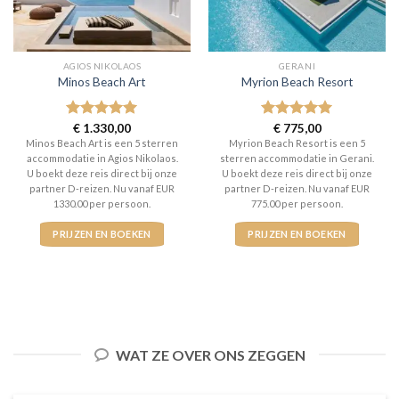
AGIOS NIKOLAOS
GERANI
Minos Beach Art
Myrion Beach Resort
Gewaardeerd
€
1.330,00
Gewaardeerd
€
775,00
5
uit 5
5
uit 5
Minos Beach Art is een 5 sterren
Myrion Beach Resort is een 5
accommodatie in Agios Nikolaos.
sterren accommodatie in Gerani.
U boekt deze reis direct bij onze
U boekt deze reis direct bij onze
partner D-reizen. Nu vanaf EUR
partner D-reizen. Nu vanaf EUR
1330.00 per persoon.
775.00 per persoon.
PRIJZEN EN BOEKEN
PRIJZEN EN BOEKEN
WAT ZE OVER ONS ZEGGEN