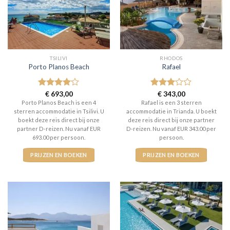
TSILIVI
RHODOS
Porto Planos Beach
Rafael
Gewaardeerd
€
693,00
Gewaardeerd
€
343,00
4
uit 5
3
uit 5
Porto Planos Beach is een 4
Rafael is een 3 sterren
sterren accommodatie in Tsilivi. U
accommodatie in Trianda. U boekt
boekt deze reis direct bij onze
deze reis direct bij onze partner
partner D-reizen. Nu vanaf EUR
D-reizen. Nu vanaf EUR 343.00 per
693.00 per persoon.
persoon.
PRIJZEN EN BOEKEN
PRIJZEN EN BOEKEN