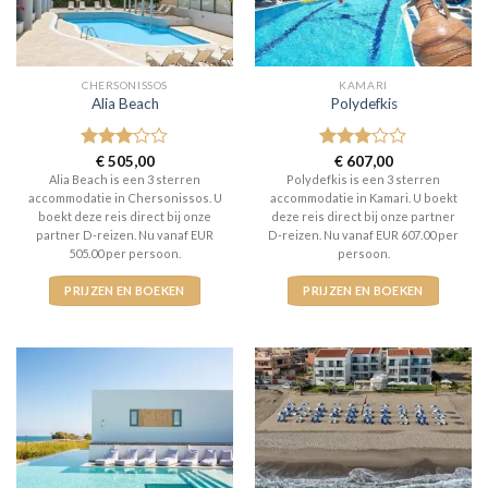
CHERSONISSOS
KAMARI
Alia Beach
Polydefkis
Gewaardeerd
€
505,00
Gewaardeerd
€
607,00
3
uit 5
3
uit 5
Alia Beach is een 3 sterren
Polydefkis is een 3 sterren
accommodatie in Chersonissos. U
accommodatie in Kamari. U boekt
boekt deze reis direct bij onze
deze reis direct bij onze partner
partner D-reizen. Nu vanaf EUR
D-reizen. Nu vanaf EUR 607.00 per
505.00 per persoon.
persoon.
PRIJZEN EN BOEKEN
PRIJZEN EN BOEKEN