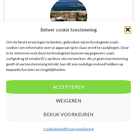
Beheer cookie toestemming
Om de beste ervaringen te bieden, gebruiken wij technologieën zoals
cookies om informatie over je apparaat op te slaan en/of te raadplegen. Door
De website biedt een groot aanbod van lastminute
in te stemmen met deze technologieën kunnen wij gegevens zoals
deals naar diverse populaire
surfgedrag of unieke ID's op deze site verwerken. Als je geen toestemming
vakantiebestemmingen. Met handige filters kun je
geeft of uw toestemming intrekt, kan dit een nadelige invloed hebben op
bepaalde functies en mogelijkheden.
eenvoudig zoeken op reisduur, bestemming en
budget. De prijzen zijn zeer competitief en worden
continu vergeleken met andere aanbieders. Je hebt
ACCEPTEREN
dus altijd de garantie dat je de beste deal te pakken
hebt.
WEIGEREN
Puck Snoeren
/
Amsterdam
BEKIJK VOORKEUREN
Cookiebeleid
Privacyverklaring