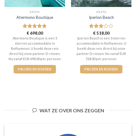
KRETA
KRETA
Atermono Boutique
Iperion Beach
Gewaardeerd
€
698,00
Gewaardeerd
€
518,00
5
uit 5
3
uit 5
Atermono Boutique is een 5
Iperion Beach is een 3 sterren
sterren accommodatie in
accommodatie in Rethymnon. U
Rethymnon. U boekt deze reis
boekt deze reis direct bij onze
direct bij onze partner D-reizen.
partner D-reizen. Nu vanaf EUR
Nu vanaf EUR 698.00 per persoon.
518.00 per persoon.
PRIJZEN EN BOEKEN
PRIJZEN EN BOEKEN
WAT ZE OVER ONS ZEGGEN