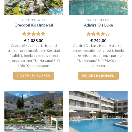
GRIEKENLAND
GRIEKENLAND
Grecotel Kos Imperial
Admiral De Luxe
Gewaardeerd
€
1.038,00
Gewaardeerd
€
742,00
5
uit 5
4
uit 5
Grecotel Kos Imperial is een 5
Admiral De Luxe is een 4 sterren
sterren accommodatie in Kos stad
accommodatie in Argassi. U boekt
Psalidi. U boekt deze reis direct
deze reis direct bij onze partner
bij onze partner TUI. Nu vanaf EUR
TUI. Nu vanaf EUR 742.00 per
1038.00 per persoon.
persoon.
PRIJZEN EN BOEKEN
PRIJZEN EN BOEKEN