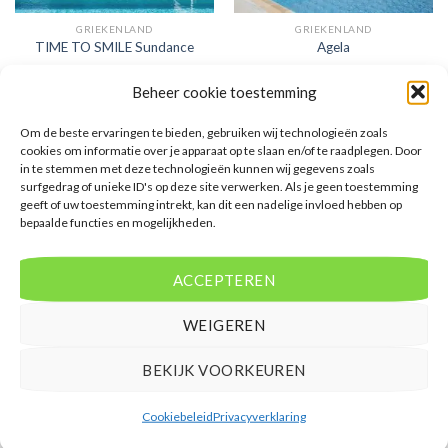
GRIEKENLAND
GRIEKENLAND
TIME TO SMILE Sundance
Agela
Beheer cookie toestemming
Gewaardeerd
€
557,00
Gewaardeerd
€
1.052,00
4
uit 5
3
uit 5
TIME TO SMILE Sundance is een 4
Agela is een 3 sterren
Om de beste ervaringen te bieden, gebruiken wij technologieën zoals
sterren accommodatie in
accommodatie in Kos stad. U
cookies om informatie over je apparaat op te slaan en/of te raadplegen. Door
Koutouloufari. U boekt deze reis
boekt deze reis direct bij onze
direct bij onze partner TUI. Nu
partner TUI. Nu vanaf EUR 1052.00
in te stemmen met deze technologieën kunnen wij gegevens zoals
vanaf EUR 557.00 per persoon.
per persoon.
surfgedrag of unieke ID's op deze site verwerken. Als je geen toestemming
geeft of uw toestemming intrekt, kan dit een nadelige invloed hebben op
PRIJZEN EN BOEKEN
PRIJZEN EN BOEKEN
bepaalde functies en mogelijkheden.
ACCEPTEREN
WEIGEREN
WAT ZE OVER ONS ZEGGEN
BEKIJK VOORKEUREN
Cookiebeleid
Privacyverklaring