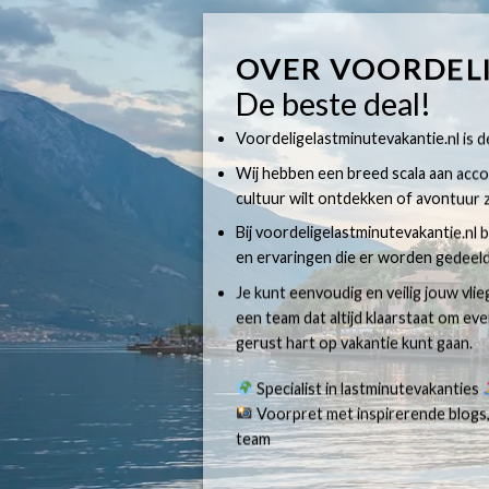
OVER VOORDEL
De beste deal!
Voordeligelastminutevakantie.nl is dé
Wij hebben een breed scala aan accom
cultuur wilt ontdekken of avontuur z
Bij voordeligelastminutevakantie.nl b
en ervaringen die er worden gedeeld
Je kunt eenvoudig en veilig jouw vli
een team dat altijd klaarstaat om e
gerust hart op vakantie kunt gaan.
Specialist in lastminutevakanties
Voorpret met inspirerende blogs,
team