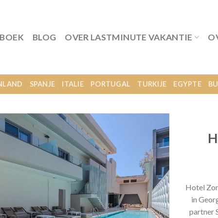
 BOEK
BLOG
OVER LASTMINUTE VAKANTIE
O
NLAND
SPANJE
ITALIE
PORTUGAL
TURKIJE
EGYPTE
BU
H
Hotel Zor
in Georg
partner 