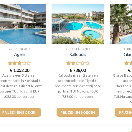
GRIEKENLAND
GRIEKENLAND
GRI
Agela
Kalloudis
Gla
Gewaardeerd
€
1.052,00
Gewaardeerd
€
738,00
Gew
€
3
uit 5
2
uit
4
ui
Agela is een 3 sterren
Kalloudis is een 2 sterren
Glaros Beac
5
ccommodatie in Kos stad. U
accommodatie in Tigaki. U
accom
ekt deze reis direct bij onze
boekt deze reis direct bij onze
Chersoniss
partner TUI. Nu vanaf EUR
partner TUI. Nu vanaf EUR
reis direct
1052.00 per persoon.
738.00 per persoon.
TUI. Nu van
p
PRIJZEN EN BOEKEN
PRIJZEN EN BOEKEN
PRIJZE