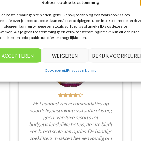
Beheer cookie toestemming
de beste ervaringen te bieden, gebruiken wij technologieën zoals cookies om
ormatie over je apparaat op te slaan en/of te raadplegen. Door in te stemmen met dez
WAT ZE OVER ONS ZEGGEN
hnologieën kunnen wij gegevens zoals surfgedrag of unieke ID's op deze site
werken. Als je geen toestemming geeft of uw toestemming intrekt, kan dit een nadel
loed hebben op bepaalde functies en mogelijkheden.
ACCEPTEREN
WEIGEREN
BEKIJK VOORKEURE
Cookiebeleid
Privacyverklaring
Het aanbod van accommodaties op
voordeligelastminutevakantie.nl is erg
goed. Van luxe resorts tot
budgetvriendelijke hotels, de site biedt
een breed scala aan opties. De handige
zoekfilters maakten het eenvoudig om