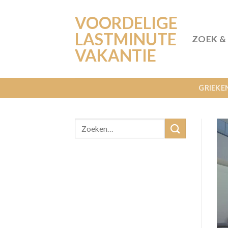
Ga
VOORDELIGE
naar
inhoud
LASTMINUTE
ZOEK &
VAKANTIE
GRIEKE