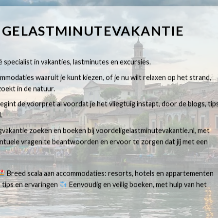
IGELASTMINUTEVAKANTIE
 specialist in vakanties, lastminutes en excursies.
modaties waaruit je kunt kiezen, of je nu wilt relaxen op het strand,
oekt in de natuur.
egint de voorpret al voordat je het vliegtuig instapt, door de blogs, tip
.
egvakantie zoeken en boeken bij voordeligelastminutevakantie.nl, met
ventuele vragen te beantwoorden en ervoor te zorgen dat jij met een
Breed scala aan accommodaties: resorts, hotels en appartementen
 tips en ervaringen
Eenvoudig en veilig boeken, met hulp van het