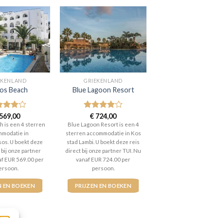
EKENLAND
GRIEKENLAND
ros Beach
Blue Lagoon Resort
aardeerd
569,00
Gewaardeerd
€
724,00
t 5
4
uit 5
h is een 4 sterren
Blue Lagoon Resort is een 4
modatie in
sterren accommodatie in Kos
os. U boekt deze
stad Lambi. U boekt deze reis
 bij onze partner
direct bij onze partner TUI. Nu
af EUR 569.00 per
vanaf EUR 724.00 per
ersoon.
persoon.
N EN BOEKEN
PRIJZEN EN BOEKEN