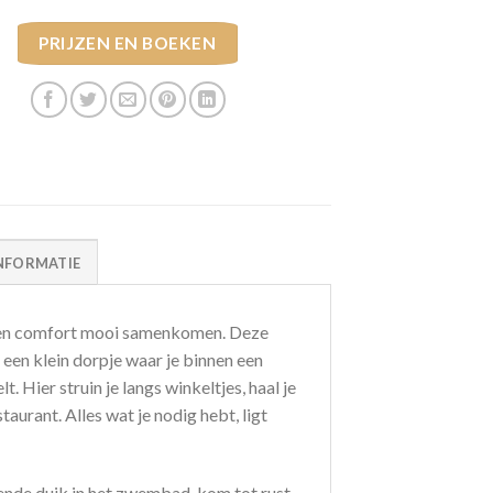
PRIJZEN EN BOEKEN
NFORMATIE
jl en comfort mooi samenkomen. Deze
een klein dorpje waar je binnen een
 Hier struin je langs winkeltjes, haal je
taurant. Alles wat je nodig hebt, ligt
sende duik in het zwembad, kom tot rust