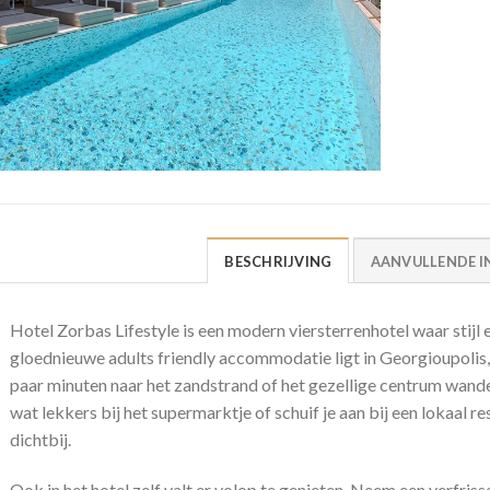
BESCHRIJVING
AANVULLENDE I
Hotel Zorbas Lifestyle is een modern viersterrenhotel waar sti
gloednieuwe adults friendly accommodatie ligt in Georgioupolis, 
paar minuten naar het zandstrand of het gezellige centrum wandelt.
wat lekkers bij het supermarktje of schuif je aan bij een lokaal res
dichtbij.
Ook in het hotel zelf valt er volop te genieten. Neem een verfris