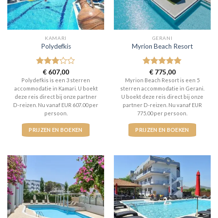
KAMARI
GERANI
Polydefkis
Myrion Beach Resort
Gewaardeerd
€
607,00
Gewaardeerd
€
775,00
3
uit 5
5
uit 5
Polydefkis is een 3 sterren
Myrion Beach Resort is een 5
accommodatie in Kamari. U boekt
sterren accommodatie in Gerani.
deze reis direct bij onze partner
U boekt deze reis direct bij onze
D-reizen. Nu vanaf EUR 607.00 per
partner D-reizen. Nu vanaf EUR
persoon.
775.00 per persoon.
PRIJZEN EN BOEKEN
PRIJZEN EN BOEKEN