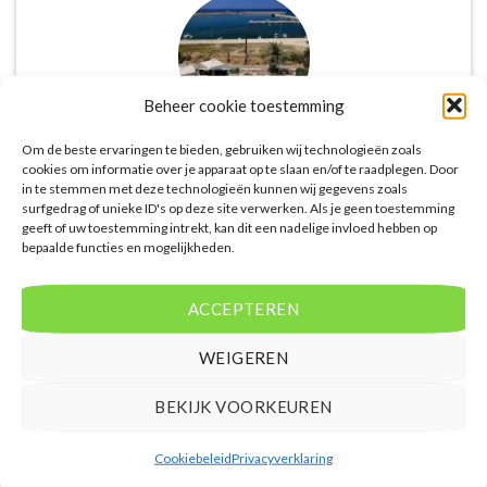
Beheer cookie toestemming
Om de beste ervaringen te bieden, gebruiken wij technologieën zoals
cookies om informatie over je apparaat op te slaan en/of te raadplegen. Door
De website biedt een groot aanbod van lastminute
in te stemmen met deze technologieën kunnen wij gegevens zoals
deals naar diverse populaire
surfgedrag of unieke ID's op deze site verwerken. Als je geen toestemming
vakantiebestemmingen. Met handige filters kun je
geeft of uw toestemming intrekt, kan dit een nadelige invloed hebben op
bepaalde functies en mogelijkheden.
eenvoudig zoeken op reisduur, bestemming en
budget. De prijzen zijn zeer competitief en worden
continu vergeleken met andere aanbieders. Je hebt
ACCEPTEREN
dus altijd de garantie dat je de beste deal te pakken
hebt.
WEIGEREN
Puck Snoeren
/
Amsterdam
BEKIJK VOORKEUREN
Cookiebeleid
Privacyverklaring