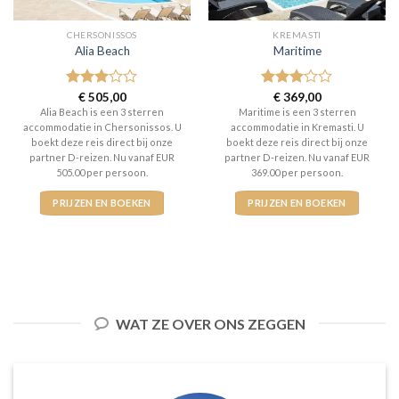
CHERSONISSOS
KREMASTI
Alia Beach
Maritime
Gewaardeerd
€
505,00
Gewaardeerd
€
369,00
3
uit 5
3
uit 5
Alia Beach is een 3 sterren
Maritime is een 3 sterren
accommodatie in Chersonissos. U
accommodatie in Kremasti. U
boekt deze reis direct bij onze
boekt deze reis direct bij onze
partner D-reizen. Nu vanaf EUR
partner D-reizen. Nu vanaf EUR
505.00 per persoon.
369.00 per persoon.
PRIJZEN EN BOEKEN
PRIJZEN EN BOEKEN
WAT ZE OVER ONS ZEGGEN