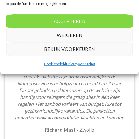
bepaalde functies en mogelijkheden.
ACCEPTEREN
WEIGEREN
BEKIJK VOORKEUREN
Het boeken van een lastminute vakantie via
Cookiebeleid
Privacyverklaring
Voordeligelastminutevakantie.nl is eenvoudig en
snel. De website is gebruiksvriendelijk en de
klantenservice is behulpzaam en goed bereikbaar.
De aangeboden pakketreizen op de website zijn
handig voor reizigers die graag alles in één keer
regelen. Het aanbod varieert van budget, luxe tot
gezinsvriendelijke vakanties. De pakketten
omvatten vaak accommodatie, vluchten en transfer.
Richard Mast
/
Zwolle