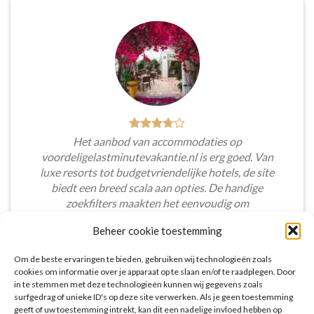
Het aanbod van accommodaties op
voordeligelastminutevakantie.nl is erg goed. Van
luxe resorts tot budgetvriendelijke hotels, de site
biedt een breed scala aan opties. De handige
zoekfilters maakten het eenvoudig om
accommodaties te vinden die aansluiten bij mijn
Beheer cookie toestemming
voorkeuren en budget.
Om de beste ervaringen te bieden, gebruiken wij technologieën zoals
Tim Beukers
/
Tilburg
cookies om informatie over je apparaat op te slaan en/of te raadplegen. Door
in te stemmen met deze technologieën kunnen wij gegevens zoals
surfgedrag of unieke ID's op deze site verwerken. Als je geen toestemming
geeft of uw toestemming intrekt, kan dit een nadelige invloed hebben op