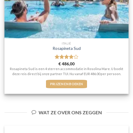
ITALIË
Rosapineta Sud
Gewaardeerd
€
486,00
4
uit 5
Rosapineta Sud is een 4 sterren accommodatie in Rosolina Mare. U boekt
deze reis direct bij onze partner TUI. Nu vanaf EUR 486.00 per persoon.
PRIJZEN EN BOEKEN
WAT ZE OVER ONS ZEGGEN