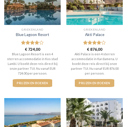
GRIEKENLAND
GRIEKENLAND
Blue Lagoon Resort
Akti Palace
Gewaardeerd
€
724,00
Gewaardeerd
€
876,00
4
uit 5
4
uit 5
Blue Lagoon Resort is een 4
Akti Palace is een 4 sterren
sterren accommodatie in Kos stad
accommodatie in Kardamena. U
Lambi. U boekt deze reis direct bij
boekt deze reis direct bij onze
onze partner TUI. Nu vanaf EUR
partner TUI. Nu vanaf EUR 876.00
724.00 per persoon.
per persoon.
PRIJZEN EN BOEKEN
PRIJZEN EN BOEKEN