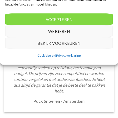
bepaalde functies en mogelijkheden.
ACCEPTEREN
WEIGEREN
BEKIJK VOORKEUREN
De website biedt een groot aanbod van lastminute
Cookiebeleid
Privacyverklaring
deals naar diverse populaire
vakantiebestemmingen. Met handige filters kun je
eenvoudig zoeken op reisduur, bestemming en
budget. De prijzen zijn zeer competitief en worden
continu vergeleken met andere aanbieders. Je hebt
dus altijd de garantie dat je de beste deal te pakken
hebt.
Puck Snoeren
/
Amsterdam