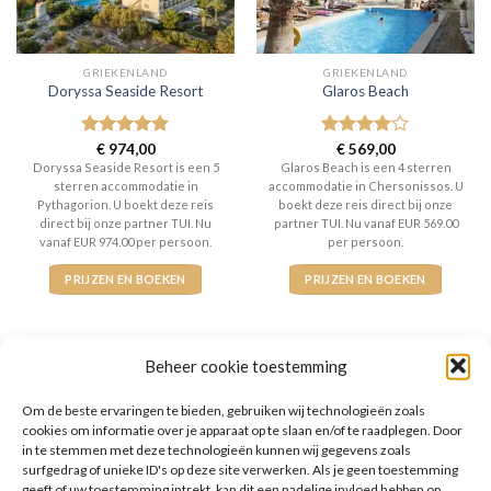
GRIEKENLAND
GRIEKENLAND
Doryssa Seaside Resort
Glaros Beach
Gewaardeerd
€
974,00
Gewaardeerd
€
569,00
5
uit 5
4
uit 5
Doryssa Seaside Resort is een 5
Glaros Beach is een 4 sterren
sterren accommodatie in
accommodatie in Chersonissos. U
Pythagorion. U boekt deze reis
boekt deze reis direct bij onze
direct bij onze partner TUI. Nu
partner TUI. Nu vanaf EUR 569.00
vanaf EUR 974.00 per persoon.
per persoon.
PRIJZEN EN BOEKEN
PRIJZEN EN BOEKEN
Beheer cookie toestemming
Om de beste ervaringen te bieden, gebruiken wij technologieën zoals
WAT ZE OVER ONS ZEGGEN
cookies om informatie over je apparaat op te slaan en/of te raadplegen. Door
in te stemmen met deze technologieën kunnen wij gegevens zoals
surfgedrag of unieke ID's op deze site verwerken. Als je geen toestemming
geeft of uw toestemming intrekt, kan dit een nadelige invloed hebben op