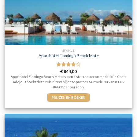
SPANJE
Aparthotel Flamingo Beach Mate
Gewaardeerd
€
844,00
4
uit 5
Aparthotel Flamingo Beach Mate is een 4 sterren accommodatie in Costa
Adeje. U boekt deze reis direct bij onze partner Sunweb. Nu vanaf EUR
844.00 per persoon.
PRIJZEN EN BOEKEN