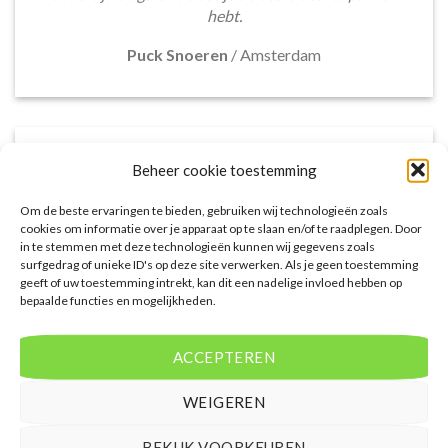
hebt.
Puck Snoeren
/
Amsterdam
Beheer cookie toestemming
Om de beste ervaringen te bieden, gebruiken wij technologieën zoals
cookies om informatie over je apparaat op te slaan en/of te raadplegen. Door
in te stemmen met deze technologieën kunnen wij gegevens zoals
surfgedrag of unieke ID's op deze site verwerken. Als je geen toestemming
geeft of uw toestemming intrekt, kan dit een nadelige invloed hebben op
bepaalde functies en mogelijkheden.
Het aanbod van accommodaties op
voordeligelastminutevakantie.nl is erg goed. Van
ACCEPTEREN
luxe resorts tot budgetvriendelijke hotels, de site
biedt een breed scala aan opties. De handige
WEIGEREN
zoekfilters maakten het eenvoudig om
accommodaties te vinden die aansluiten bij mijn
BEKIJK VOORKEUREN