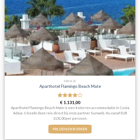
SPANJE
Aparthotel Flamingo Beach Mate
Gewaardeerd
€
1.131,00
4
uit 5
Aparthotel Flamingo Beach Mate is een 4 sterren accommodatie in Costa
Adeje. U boekt deze reis direct bij onze partner Sunweb. Nu vanaf EUR
1131.00 per persoon.
PRIJZEN EN BOEKEN