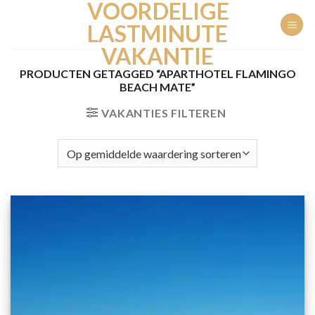
VOORDELIGE
Ga
naar
LASTMINUTE
inhoud
VAKANTIE
PRODUCTEN GETAGGED “APARTHOTEL FLAMINGO
BEACH MATE”
VAKANTIES FILTEREN