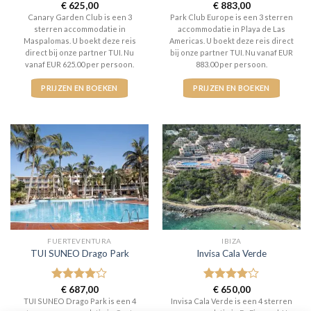
Gewaardeerd
€
625,00
Gewaardeerd
€
883,00
3
uit 5
3
uit 5
Canary Garden Club is een 3
Park Club Europe is een 3 sterren
sterren accommodatie in
accommodatie in Playa de Las
Maspalomas. U boekt deze reis
Americas. U boekt deze reis direct
direct bij onze partner TUI. Nu
bij onze partner TUI. Nu vanaf EUR
vanaf EUR 625.00 per persoon.
883.00 per persoon.
PRIJZEN EN BOEKEN
PRIJZEN EN BOEKEN
FUERTEVENTURA
IBIZA
TUI SUNEO Drago Park
Invisa Cala Verde
Gewaardeerd
€
687,00
Gewaardeerd
€
650,00
4
uit 5
4
uit 5
TUI SUNEO Drago Park is een 4
Invisa Cala Verde is een 4 sterren