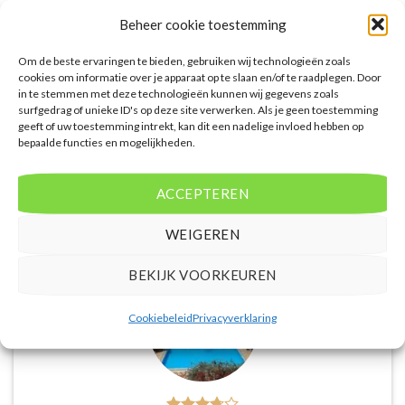
sterren accommodatie in Costa
accommodatie in Es Figueral. U
Calma. U boekt deze reis direct bij
boekt deze reis direct bij onze
Beheer cookie toestemming
onze partner TUI. Nu vanaf EUR
partner TUI. Nu vanaf EUR 650.00
687.00 per persoon.
per persoon.
Om de beste ervaringen te bieden, gebruiken wij technologieën zoals
cookies om informatie over je apparaat op te slaan en/of te raadplegen. Door
PRIJZEN EN BOEKEN
PRIJZEN EN BOEKEN
in te stemmen met deze technologieën kunnen wij gegevens zoals
surfgedrag of unieke ID's op deze site verwerken. Als je geen toestemming
geeft of uw toestemming intrekt, kan dit een nadelige invloed hebben op
bepaalde functies en mogelijkheden.
ACCEPTEREN
WAT ZE OVER ONS ZEGGEN
WEIGEREN
BEKIJK VOORKEUREN
Cookiebeleid
Privacyverklaring