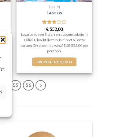
TSILIVI
Lazaros
Gewaardeerd
€
552,00
3
uit 5
Lazaros is een 3 sterren accommodatie in
 reis
Tsilivi. U boekt deze reis direct bij onze
anaf
partner D-reizen. Nu vanaf EUR 552.00 per
persoon.
e
PRIJZEN EN BOEKEN
ige
54
55
56
N