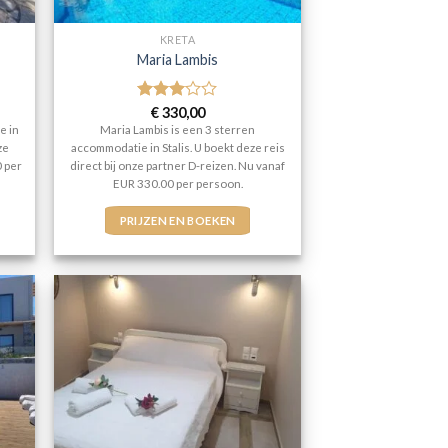
KRETA
Maria Lambis
Gewaardeerd
€
330,00
3
uit 5
e in
Maria Lambis is een 3 sterren
ze
accommodatie in Stalis. U boekt deze reis
0 per
direct bij onze partner D-reizen. Nu vanaf
EUR 330.00 per persoon.
PRIJZEN EN BOEKEN