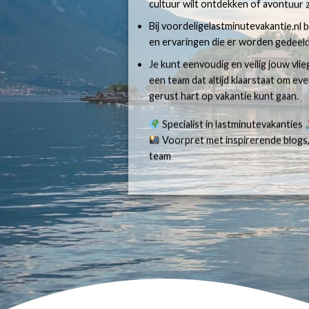
cultuur wilt ontdekken of avontuur z
Bij voordeligelastminutevakantie.nl b
en ervaringen die er worden gedeeld
Je kunt eenvoudig en veilig jouw vli
een team dat altijd klaarstaat om e
gerust hart op vakantie kunt gaan.
Specialist in lastminutevakanties
Voorpret met inspirerende blogs,
team