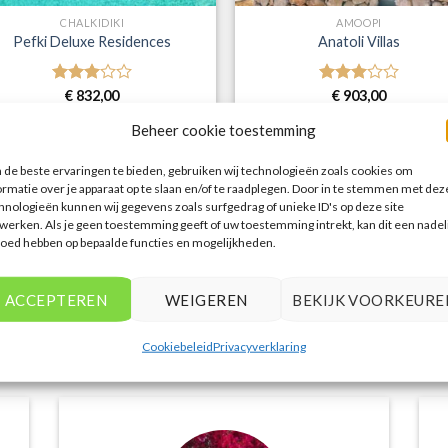
CHALKIDIKI
AMOOPI
Pefki Deluxe Residences
Anatoli Villas
Gewaardeerd
€
832,00
Gewaardeerd
€
903,00
3
uit 5
3
uit 5
fki Deluxe Residences is een 3 sterren
Anatoli Villas is een 3 sterren
Beheer cookie toestemming
commodatie in Pefkohori. U boekt deze
accommodatie in Amoopi. U boekt deze
is direct bij onze partner D-reizen. Nu
direct bij onze partner D-reizen. Nu v
vanaf EUR 832.00 per persoon.
EUR 903.00 per persoon.
de beste ervaringen te bieden, gebruiken wij technologieën zoals cookies om
ormatie over je apparaat op te slaan en/of te raadplegen. Door in te stemmen met dez
PRIJZEN EN BOEKEN
PRIJZEN EN BOEKEN
hnologieën kunnen wij gegevens zoals surfgedrag of unieke ID's op deze site
werken. Als je geen toestemming geeft of uw toestemming intrekt, kan dit een nadel
loed hebben op bepaalde functies en mogelijkheden.
1
2
3
…
51
52
53
ACCEPTEREN
WEIGEREN
BEKIJK VOORKEURE
WAT ZE OVER ONS ZEGGEN
Cookiebeleid
Privacyverklaring