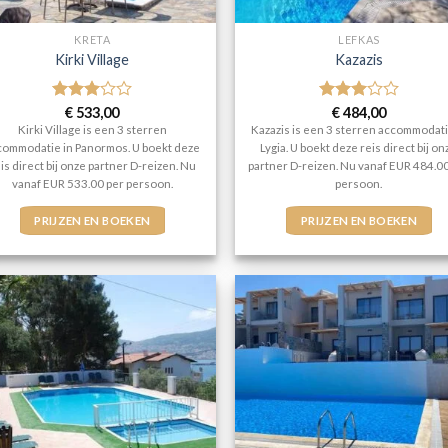
KRETA
LEFKAS
Kirki Village
Kazazis
Gewaardeerd
€
533,00
Gewaardeerd
€
484,00
3
uit 5
3
uit 5
Kirki Village is een 3 sterren
Kazazis is een 3 sterren accommodati
commodatie in Panormos. U boekt deze
Lygia. U boekt deze reis direct bij on
is direct bij onze partner D-reizen. Nu
partner D-reizen. Nu vanaf EUR 484.0
vanaf EUR 533.00 per persoon.
persoon.
PRIJZEN EN BOEKEN
PRIJZEN EN BOEKEN