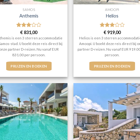
SAMOS
AMOOPI
Anthemis
Helios
Gewaardeerd
€
831,00
Gewaardeerd
€
919,00
3
uit 5
3
uit 5
themis is een 3 sterren accommodatie
Helios is een 3 sterren accommodati
Samos-stad. U boekt deze reis direct bij
Amoopi. U boekt deze reis direct bij 
onze partner D-reizen. Nu vanaf EUR
partner D-reizen. Nu vanaf EUR 919.0
831.00 per persoon.
persoon.
PRIJZEN EN BOEKEN
PRIJZEN EN BOEKEN