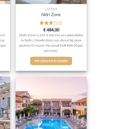
LEFKAS
Nidri Zone
Gewaardeerd
€
484,00
3
uit 5
e in
Nidri Zone is een 3 sterren accommodatie
onze
in Nidri. U boekt deze reis direct bij onze
0 per
partner D-reizen. Nu vanaf EUR 484.00 per
persoon.
PRIJZEN EN BOEKEN