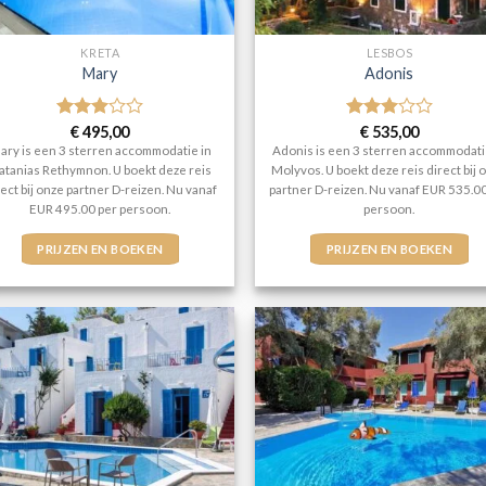
KRETA
LESBOS
Mary
Adonis
Gewaardeerd
€
495,00
Gewaardeerd
€
535,00
3
uit 5
3
uit 5
ary is een 3 sterren accommodatie in
Adonis is een 3 sterren accommodati
latanias Rethymnon. U boekt deze reis
Molyvos. U boekt deze reis direct bij 
rect bij onze partner D-reizen. Nu vanaf
partner D-reizen. Nu vanaf EUR 535.0
EUR 495.00 per persoon.
persoon.
PRIJZEN EN BOEKEN
PRIJZEN EN BOEKEN