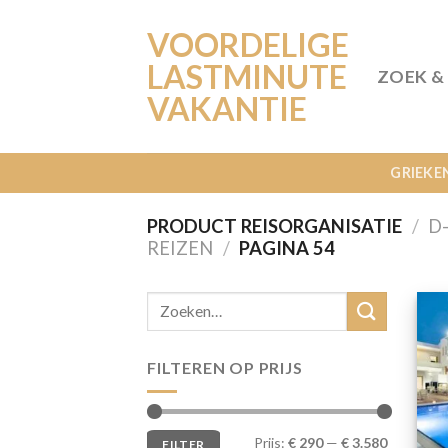
Ga
VOORDELIGE
naar
inhoud
LASTMINUTE
ZOEK &
VAKANTIE
GRIEKE
PRODUCT REISORGANISATIE
/
D
REIZEN
/
PAGINA 54
FILTEREN OP PRIJS
Min.
Max.
Prijs:
€ 290
—
€ 3.580
FILTER
prijs
prijs