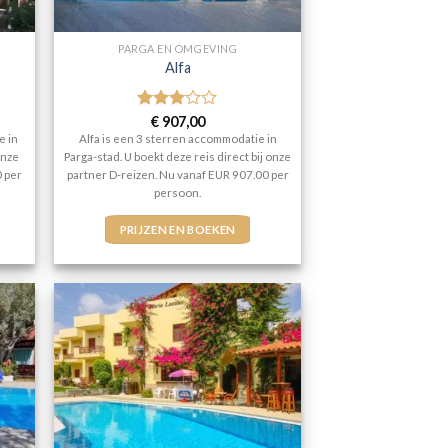
PARGA EN OMGEVING
Alfa
Gewaardeerd
€
907,00
3
uit 5
e in
Alfa is een 3 sterren accommodatie in
onze
Parga-stad. U boekt deze reis direct bij onze
0 per
partner D-reizen. Nu vanaf EUR 907.00 per
persoon.
PRIJZEN EN BOEKEN