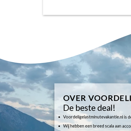
OVER VOORDEL
De beste deal!
Voordeligelastminutevakantie.nl is dé
Wij hebben een breed scala aan accom