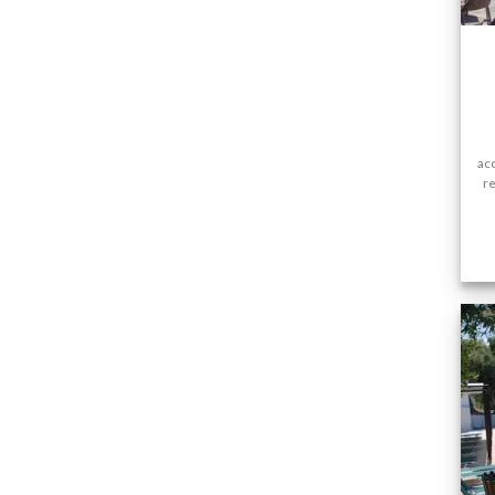
ac
re