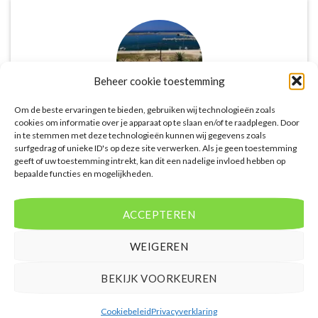
Beheer cookie toestemming
Om de beste ervaringen te bieden, gebruiken wij technologieën zoals
cookies om informatie over je apparaat op te slaan en/of te raadplegen. Door
in te stemmen met deze technologieën kunnen wij gegevens zoals
De website biedt een groot aanbod van lastminute
surfgedrag of unieke ID's op deze site verwerken. Als je geen toestemming
deals naar diverse populaire
geeft of uw toestemming intrekt, kan dit een nadelige invloed hebben op
vakantiebestemmingen. Met handige filters kun je
bepaalde functies en mogelijkheden.
eenvoudig zoeken op reisduur, bestemming en
budget. De prijzen zijn zeer competitief en worden
ACCEPTEREN
continu vergeleken met andere aanbieders. Je hebt
dus altijd de garantie dat je de beste deal te pakken
WEIGEREN
hebt.
BEKIJK VOORKEUREN
Puck Snoeren
/
Amsterdam
Cookiebeleid
Privacyverklaring