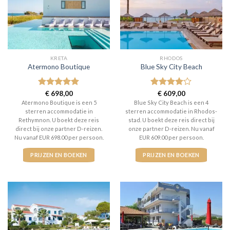
KRETA
RHODOS
Atermono Boutique
Blue Sky City Beach
Gewaardeerd
€
698,00
Gewaardeerd
€
609,00
5
uit 5
4
uit 5
Atermono Boutique is een 5
Blue Sky City Beach is een 4
sterren accommodatie in
sterren accommodatie in Rhodos-
Rethymnon. U boekt deze reis
stad. U boekt deze reis direct bij
direct bij onze partner D-reizen.
onze partner D-reizen. Nu vanaf
Nu vanaf EUR 698.00 per persoon.
EUR 609.00 per persoon.
PRIJZEN EN BOEKEN
PRIJZEN EN BOEKEN