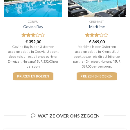
CORFU
KREMASTI
Govino Bay
Maritime
Gewaardeerd
€
352,00
Gewaardeerd
€
369,00
3
uit 5
3
uit 5
Govino Bay is een 3 sterren
Maritime is een 3 sterren
accommodatie in Gouvia. U boekt
accommodatie in Kremasti. U
deze reis direct bij onze partner
boekt deze reis direct bij onze
D-reizen. Nu vanaf EUR 352.00 per
partner D-reizen. Nu vanaf EUR
persoon.
369.00 per persoon.
PRIJZEN EN BOEKEN
PRIJZEN EN BOEKEN
WAT ZE OVER ONS ZEGGEN