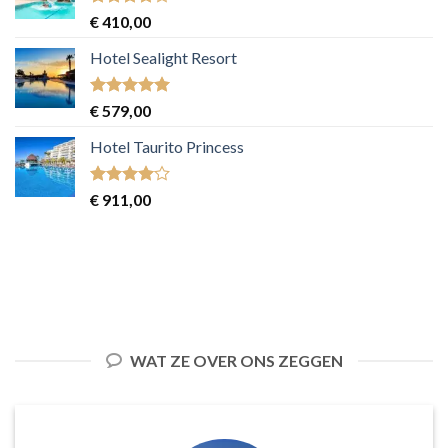
Gewaardeerd
€
410,00
4
uit 5
Hotel Sealight Resort
Gewaardeerd
€
579,00
5
uit 5
Hotel Taurito Princess
Gewaardeerd
€
911,00
4
uit 5
WAT ZE OVER ONS ZEGGEN