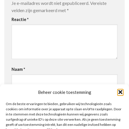
Je e-mailadres wordt niet gepubliceerd.
Vereiste
velden zijn gemarkeerd met
*
Reactie
*
Naam
*
Beheer cookie toestemming
E-mail
*
Om de beste ervaringen te bieden, gebruiken wij technologieën zoals
cookies om informatie over je apparaat op te slaan en/of te raadplegen. Door
in te stemmen met deze technologieën kunnen wij gegevens zoals
surfgedrag of unieke ID's op deze site verwerken. Als je geen toestemming
Site
geeft of uw toestemming intrekt, kan dit een nadelige invloed hebben op