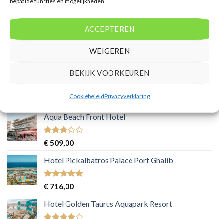
bepaalde functies en mogelijkheden.
ACCEPTEREN
WEIGEREN
BEKIJK VOORKEUREN
PRODUCTEN
Cookiebeleid
Privacyverklaring
Aqua Beach Front Hotel
Gewaardeerd
€
509,00
3
uit 5
Hotel Pickalbatros Palace Port Ghalib
Gewaardeerd
€
716,00
5
uit 5
Hotel Golden Taurus Aquapark Resort