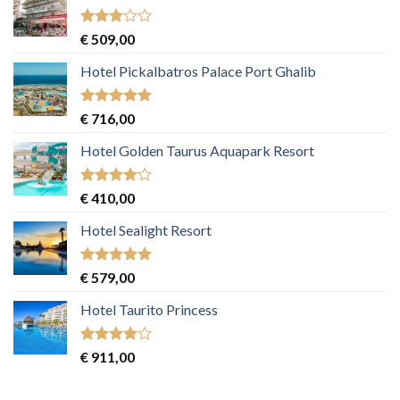
Gewaardeerd
€
509,00
3
uit 5
Hotel Pickalbatros Palace Port Ghalib
Gewaardeerd
€
716,00
5
uit 5
Hotel Golden Taurus Aquapark Resort
Gewaardeerd
€
410,00
4
uit 5
Hotel Sealight Resort
Gewaardeerd
€
579,00
5
uit 5
Hotel Taurito Princess
Gewaardeerd
€
911,00
4
uit 5