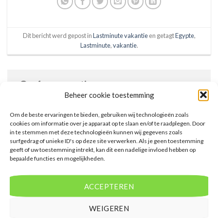
Dit bericht werd gepost in
Lastminute vakantie
en getagt
Egypte
,
Lastminute
,
vakantie
.
Geef een reactie
Beheer cookie toestemming
Je e-mailadres wordt niet gepubliceerd.
Vereiste
velden zijn gemarkeerd met
*
Om de beste ervaringen te bieden, gebruiken wij technologieën zoals
cookies om informatie over je apparaat op te slaan en/of te raadplegen. Door
Reactie
*
in te stemmen met deze technologieën kunnen wij gegevens zoals
surfgedrag of unieke ID's op deze site verwerken. Als je geen toestemming
geeft of uw toestemming intrekt, kan dit een nadelige invloed hebben op
bepaalde functies en mogelijkheden.
ACCEPTEREN
WEIGEREN
Naam
*