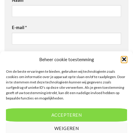
Naam
*
E-mail
*
Site
Beheer cookie toestemming
Om de beste ervaringen te bieden, gebruiken wij technologieën zoals
cookies om informatie over je apparaat op te slaan en/of te raadplegen. Door
in te stemmen met deze technologieën kunnen wij gegevens zoals
surfgedrag of unieke ID's op deze site verwerken. Als je geen toestemming
geeft of uw toestemming intrekt, kan dit een nadelige invloed hebben op
bepaalde functies en mogelijkheden.
PRODUCTEN
ACCEPTEREN
WEIGEREN
Aqua Beach Front Hotel