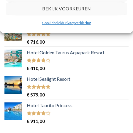
BEKIJK VOORKEUREN
Gewaardeerd
€
509,00
3
uit 5
Cookiebeleid
Privacyverklaring
Hotel Pickalbatros Palace Port Ghalib
Gewaardeerd
€
716,00
5
uit 5
Hotel Golden Taurus Aquapark Resort
Gewaardeerd
€
410,00
4
uit 5
Hotel Sealight Resort
Gewaardeerd
€
579,00
5
uit 5
Hotel Taurito Princess
Gewaardeerd
€
911,00
4
uit 5