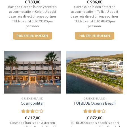
Gewaardeerd
€
733,00
Gewaardeerd
€
986,00
2
uit
5
uit 5
Bamboo Garden is een 2 sterren
Contessina is een 5 sterren
5
accommodatie in Kololi. U boekt
accommodatie in Tsilivi. U boekt
deze reis direct bij onze partner
deze reis direct bij onze partner
TUI. Nu vanaf EUR 733.00 per
TUI. Nu vanaf EUR 986.00 per
persoon.
persoon.
PRIJZEN EN BOEKEN
PRIJZEN EN BOEKEN
GRIEKENLAND
GRIEKENLAND
Cosmopolitan
TUI BLUE Oceanis Beach
Gewaardeerd
€
617,00
Gewaardeerd
€
872,00
3
uit 5
4
uit 5
Cosmopolitan is een 3 sterren
TUI BLUE Oceanis Beach is een 4