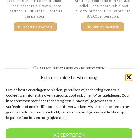
accommodatie in Kos stad Lambi.
sterren accommodatie in Kos stad
U boekt deze reis direct bij onze
Psalidi. U boekt deze reis direct
partner TUI. Nu vanaf EUR 617.00
bij onze partner TUI. Nu vanaf EUR
per persoon.
872.00 per persoon.
PRIJZEN EN BOEKEN
PRIJZEN EN BOEKEN
WAT ZE OVER ONS ZEGGEN
Beheer cookie toestemming
Om de beste ervaringen te bieden, gebruiken wij technologieën zoals
cookies om informatie over je apparaat op te slaan en/of te raadplegen. Door
in te stemmen met deze technologieën kunnen wij gegevens zoals
surfgedrag of unieke ID's op deze site verwerken. Als je geen toestemming
geeft of uw toestemming intrekt, kan dit een nadelige invloed hebben op
bepaalde functies en mogelijkheden.
ACCEPTEREN