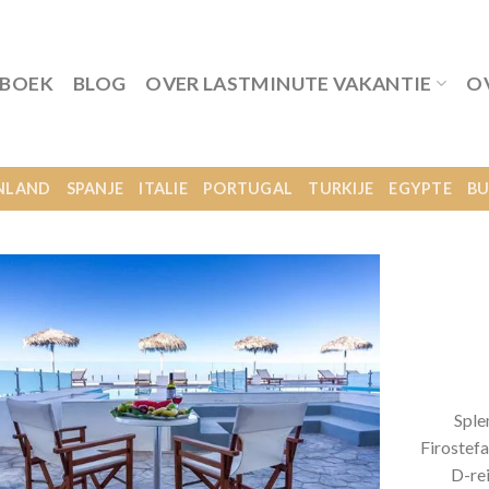
 BOEK
BLOG
OVER LASTMINUTE VAKANTIE
O
NLAND
SPANJE
ITALIE
PORTUGAL
TURKIJE
EGYPTE
BU
Sple
Firostefa
D-re