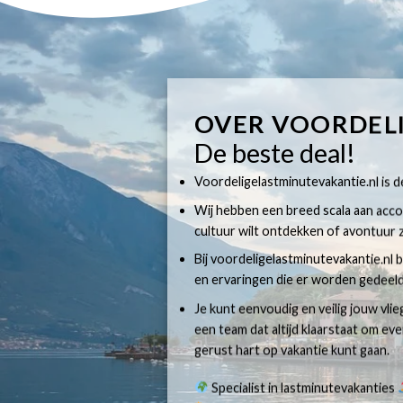
OVER VOORDEL
De beste deal!
Voordeligelastminutevakantie.nl is dé
Wij hebben een breed scala aan accom
cultuur wilt ontdekken of avontuur z
Bij voordeligelastminutevakantie.nl b
en ervaringen die er worden gedeeld
Je kunt eenvoudig en veilig jouw vli
een team dat altijd klaarstaat om e
gerust hart op vakantie kunt gaan.
Specialist in lastminutevakanties