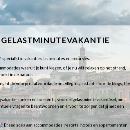
IGELASTMINUTEVAKANTIE
 specialist in vakanties, lastminutes en excursies.
modaties waaruit je kunt kiezen, of je nu wilt relaxen op het strand,
oekt in de natuur.
egint de voorpret al voordat je het vliegtuig instapt, door de blogs, tip
.
egvakantie zoeken en boeken bij voordeligelastminutevakantie.nl, met
ventuele vragen te beantwoorden en ervoor te zorgen dat jij met een
Breed scala aan accommodaties: resorts, hotels en appartementen