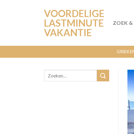
Ga
VOORDELIGE
naar
inhoud
LASTMINUTE
ZOEK &
VAKANTIE
GRIEKE