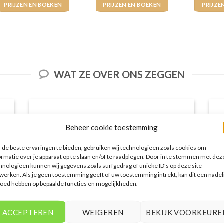
PRIJZEN EN BOEKEN
PRIJZEN EN BOEKEN
PRIJZE
WAT ZE OVER ONS ZEGGEN
Beheer cookie toestemming
de beste ervaringen te bieden, gebruiken wij technologieën zoals cookies om
ormatie over je apparaat op te slaan en/of te raadplegen. Door in te stemmen met dez
hnologieën kunnen wij gegevens zoals surfgedrag of unieke ID's op deze site
werken. Als je geen toestemming geeft of uw toestemming intrekt, kan dit een nadel
loed hebben op bepaalde functies en mogelijkheden.
Het aanbod van accommodaties op
ACCEPTEREN
WEIGEREN
BEKIJK VOORKEURE
voordeligelastminutevakantie.nl is erg
goed. Van luxe resorts tot