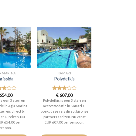
A MARINA
KAMARI
rissida
Polydefkis
aardeerd
654,00
Gewaardeerd
€
607,00
t 5
3
uit 5
is een 3 sterren
Polydefkis is een 3 sterren
e in Agia Marina.
accommodatie in Kamari. U
e reis direct bij
boekt deze reis direct bij onze
ner D-reizen. Nu
partner D-reizen. Nu vanaf
UR 654.00 per
EUR 607.00 per persoon.
ersoon.