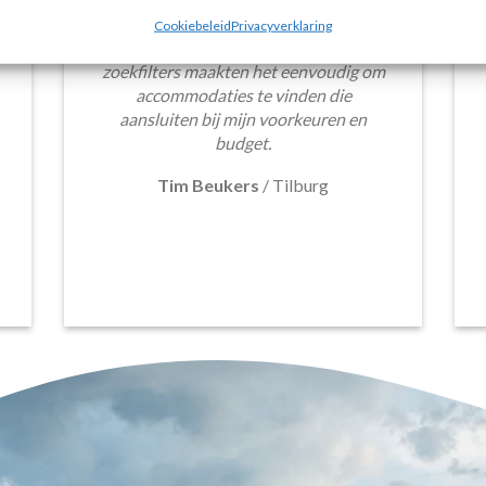
budgetvriendelijke hotels, de site biedt
Cookiebeleid
Privacyverklaring
een breed scala aan opties. De handige
zoekfilters maakten het eenvoudig om
accommodaties te vinden die
aansluiten bij mijn voorkeuren en
budget.
Tim Beukers
/
Tilburg