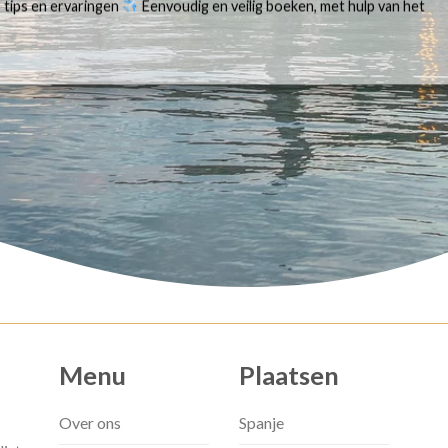
 tips en ervaringen
Eenvoudig en veilig boeken, met hulp van het
Menu
Plaatsen
Over ons
Spanje