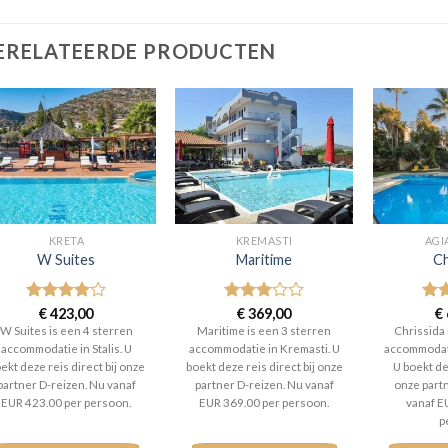
ERELATEERDE PRODUCTEN
KRETA
KREMASTI
AGI
W Suites
Maritime
Ch
Gewaardeerd
€
423,00
Gewaardeerd
€
369,00
Gew
€
4
uit 5
3
uit 5
3
ui
W Suites is een 4 sterren
Maritime is een 3 sterren
Chrissida 
accommodatie in Stalis. U
accommodatie in Kremasti. U
accommodati
ekt deze reis direct bij onze
boekt deze reis direct bij onze
U boekt dez
partner D-reizen. Nu vanaf
partner D-reizen. Nu vanaf
onze part
EUR 423.00 per persoon.
EUR 369.00 per persoon.
vanaf E
p