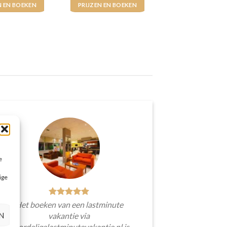
N EN BOEKEN
PRIJZEN EN BOEKEN
e
ige
Het boeken van een lastminute
N
vakantie via
Voordeligelastminutevakantie.nl is