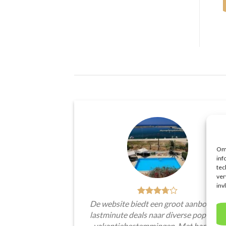
Om 
inf
tec
ver
inv
De website biedt een groot aanbod van
lastminute deals naar diverse populaire
vakantiebestemmingen. Met handige