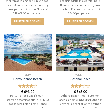
sterren accommodatie in Rhodos-
accommodatie in Georgioupolis.
stad. U boekt deze reis direct bij
U boekt deze reis direct bij onze
onze partner D-reizen. Nu vanaf
partner D-reizen. Nu vanaf EUR
EUR 609.00 per persoon.
756.00 per persoon.
PRIJZEN EN BOEKEN
PRIJZEN EN BOEKEN
TSILIVI
KOKKARI
Porto Planos Beach
Athena Beach
Gewaardeerd
€
693,00
Gewaardeerd
€
563,00
4
uit 5
3
uit 5
Porto Planos Beach is een 4
Athena Beach is een 3 sterren
sterren accommodatie in Tsilivi. U
accommodatie in Kokkari. U boekt
boekt deze reis direct bij onze
deze reis direct bij onze partner
partner D-reizen. Nu vanaf EUR
D-reizen. Nu vanaf EUR 563.00 per