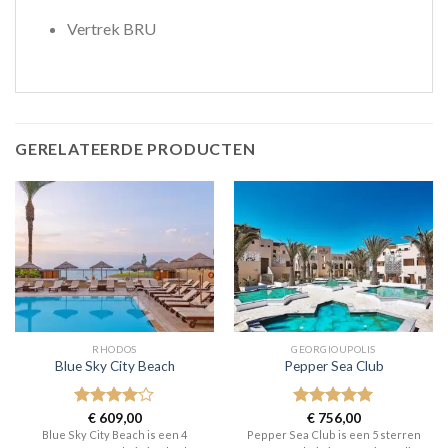
Vertrek BRU
GERELATEERDE PRODUCTEN
RHODOS
GEORGIOUPOLIS
Blue Sky City Beach
Pepper Sea Club
Gewaardeerd
€
609,00
Gewaardeerd
€
756,00
4
uit 5
5
uit 5
Blue Sky City Beach is een 4
Pepper Sea Club is een 5 sterren