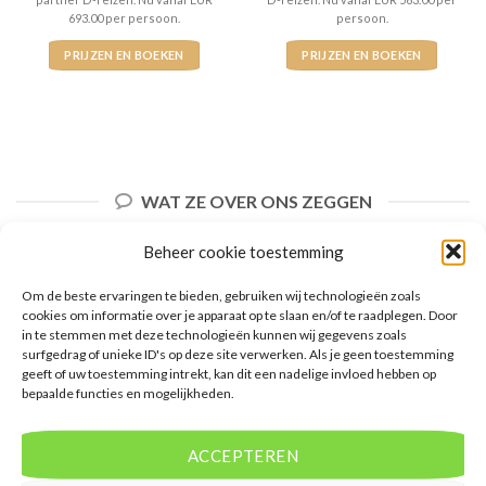
693.00 per persoon.
persoon.
PRIJZEN EN BOEKEN
PRIJZEN EN BOEKEN
WAT ZE OVER ONS ZEGGEN
Beheer cookie toestemming
Om de beste ervaringen te bieden, gebruiken wij technologieën zoals
cookies om informatie over je apparaat op te slaan en/of te raadplegen. Door
in te stemmen met deze technologieën kunnen wij gegevens zoals
surfgedrag of unieke ID's op deze site verwerken. Als je geen toestemming
geeft of uw toestemming intrekt, kan dit een nadelige invloed hebben op
bepaalde functies en mogelijkheden.
ACCEPTEREN
De website biedt een groot aanbod van lastminute