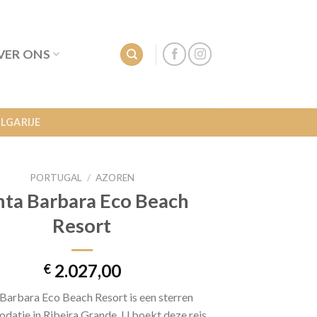
VER ONS
LGARIJE
PORTUGAL
/
AZOREN
nta Barbara Eco Beach
Resort
2.027,00
€
 Barbara Eco Beach Resort is een sterren
atie in Ribeira Grande. U boekt deze reis