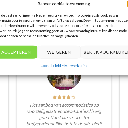
Beheer cookie toestemming
de beste ervaringen te bieden, gebruiken wij technologieën zoals cookies om
ormatie over je apparaat op te slaan en/of te raadplegen. Door in te stemmen met dez
hnologieën kunnen wij gegevens zoals surfgedrag of unieke ID's op deze site
werken. Als je geen toestemming geeft of uw toestemming intrekt, kan dit een nadel
WAT ZE OVER ONS ZEGGEN
loed hebben op bepaalde functies en mogelijkheden.
ACCEPTEREN
WEIGEREN
BEKIJK VOORKEURE
Cookiebeleid
Privacyverklaring
Het aanbod van accommodaties op
voordeligelastminutevakantie.nl is erg
goed. Van luxe resorts tot
budgetvriendelijke hotels, de site biedt