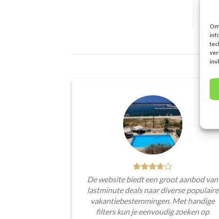
Om 
inf
tec
ver
inv
De website biedt een groot aanbod van
lastminute deals naar diverse populaire
vakantiebestemmingen. Met handige
filters kun je eenvoudig zoeken op