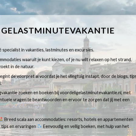
IGELASTMINUTEVAKANTIE
 specialist in vakanties, lastminutes en excursies.
modaties waaruit je kunt kiezen, of je nu wilt relaxen op het strand,
oekt in de natuur.
egint de voorpret al voordat je het vliegtuig instapt, door de blogs, tip
.
egvakantie zoeken en boeken bij voordeligelastminutevakantie.nl, met
ventuele vragen te beantwoorden en ervoor te zorgen dat jij met een
Breed scala aan accommodaties: resorts, hotels en appartementen
 tips en ervaringen
Eenvoudig en veilig boeken, met hulp van het