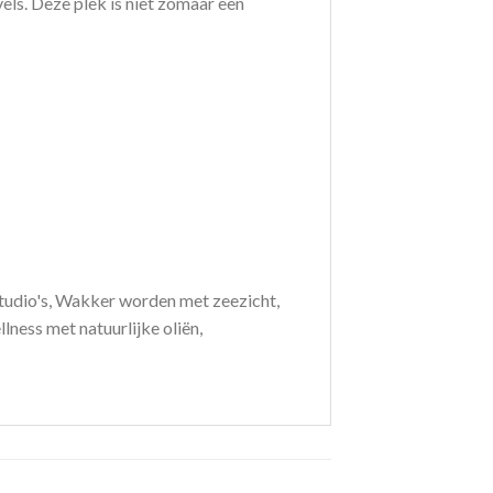
vels. Deze plek is niet zomaar een
 studio's, Wakker worden met zeezicht,
ness met natuurlijke oliën,