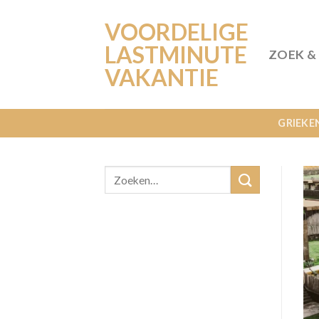
Ga
VOORDELIGE
naar
inhoud
LASTMINUTE
ZOEK &
VAKANTIE
GRIEKE