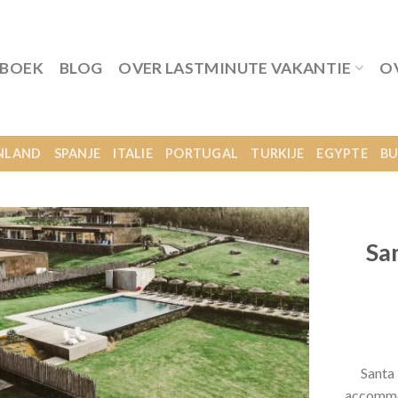
 BOEK
BLOG
OVER LASTMINUTE VAKANTIE
O
NLAND
SPANJE
ITALIE
PORTUGAL
TURKIJE
EGYPTE
BU
Sa
Santa
accommod