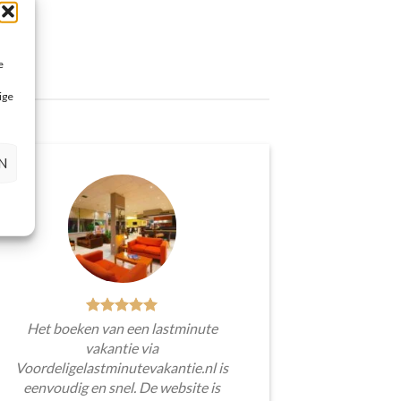
e
ige
N
Het boeken van een lastminute
vakantie via
Voordeligelastminutevakantie.nl is
eenvoudig en snel. De website is