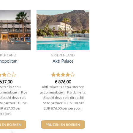
EKENLAND
GRIEKENLAND
opolitan
Akti Palace
aardeerd
617,00
Gewaardeerd
€
876,00
t 5
4
uit 5
litan is een 3
Akti Palace is een 4 sterren
ommodatie in Kos
accommodatie in Kardamena.
 U boekt deze reis
U boekt deze reis direct bij
nze partner TUI. Nu
onze partner TUI. Nu vanaf
UR 617.00 per
EUR 876.00 per persoon.
ersoon.
N EN BOEKEN
PRIJZEN EN BOEKEN