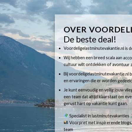
OVER VOORDEL
De beste deal!
Voordeligelastminutevakantie.nl is dé
Wij hebben een breed scala aan accom
cultuur wilt ontdekken of avontuur z
Bij voordeligelastminutevakantie.nl b
en ervaringen die er worden gedeeld
Je kunt eenvoudig en veilig jouw vli
een team dat altijd klaarstaat om e
gerust hart op vakantie kunt gaan.
Specialist in lastminutevakanties
Voorpret met inspirerende blogs,
team