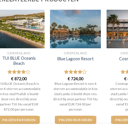
GRIEKENLAND
GRIEKENLAND
GRI
TUI BLUE Oceanis
Blue Lagoon Resort
Cosm
Beach
Gewaardeerd
€
872,00
Gewaardeerd
€
724,00
Gew
€
4
uit 5
4
uit 5
3
ui
TUI BLUE Oceanis Beach is
Blue Lagoon Resort is een 4
Cosmopo
en 4 sterren accommodatie
sterren accommodatie in Kos
sterren acc
in Kos stad Psalidi. U boekt
stad Lambi. U boekt deze reis
stad Lambi.
deze reis direct bij onze
direct bij onze partner TUI. Nu
direct bij o
partner TUI. Nu vanaf EUR
vanaf EUR 724.00 per
vanaf E
872.00 per persoon.
persoon.
p
PRIJZEN EN BOEKEN
PRIJZEN EN BOEKEN
PRIJZE