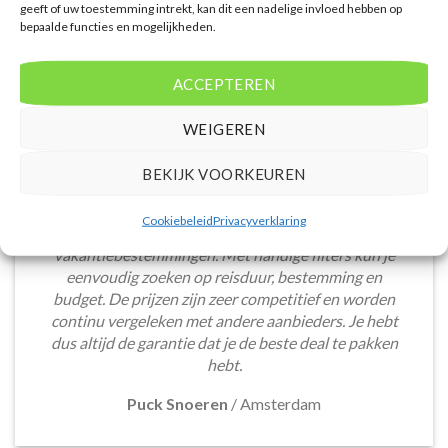
geeft of uw toestemming intrekt, kan dit een nadelige invloed hebben op
bepaalde functies en mogelijkheden.
ACCEPTEREN
WEIGEREN
BEKIJK VOORKEUREN
De website biedt een groot aanbod van lastminute
Cookiebeleid
Privacyverklaring
deals naar diverse populaire
vakantiebestemmingen. Met handige filters kun je
eenvoudig zoeken op reisduur, bestemming en
budget. De prijzen zijn zeer competitief en worden
continu vergeleken met andere aanbieders. Je hebt
dus altijd de garantie dat je de beste deal te pakken
hebt.
Puck Snoeren
/
Amsterdam