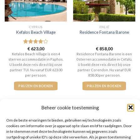
CYPRUS
ITALIË
Kefalos Beach Village
Residence Fontana Barone
Gewaardeerd
€
623,00
€
858,00
4
uit 5
Kefalos Beach Village is een 4
Residence Fontana Barone is een
sterren accommodatie in Paphos.
0 sterren accommodatie in Cefalù.
U boekt deze reis direct bij onze
U boekt deze reis direct bij onze
partner TUI. Nu vanaf EUR 623.00
partner Corendon. Nu vanaf EUR
per persoon.
858.00 per persoon.
PRIJZEN EN BOEKEN
PRIJZEN EN BOEKEN
Beheer cookie toestemming
Om de beste ervaringen te bieden, gebruiken wij technologieën zoals
cookies om informatie over je apparaat op te slaan en/of te raadplegen. Door
WAT ZE OVER ONS ZEGGEN
in te stemmen met deze technologieën kunnen wij gegevens zoals
surfgedrag of unieke ID's op deze site verwerken. Als je geen toestemming