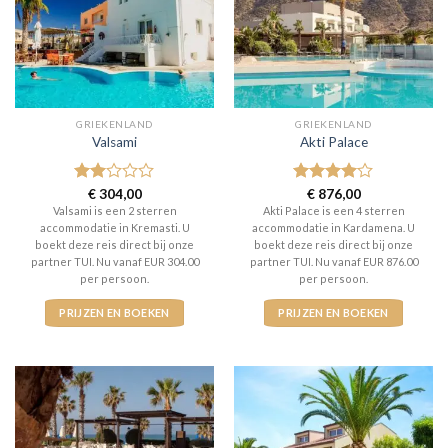
GRIEKENLAND
GRIEKENLAND
Valsami
Akti Palace
Gewaardeerd
€
304,00
Gewaardeerd
€
876,00
2
uit
4
uit 5
Valsami is een 2 sterren
Akti Palace is een 4 sterren
5
accommodatie in Kremasti. U
accommodatie in Kardamena. U
boekt deze reis direct bij onze
boekt deze reis direct bij onze
partner TUI. Nu vanaf EUR 304.00
partner TUI. Nu vanaf EUR 876.00
per persoon.
per persoon.
PRIJZEN EN BOEKEN
PRIJZEN EN BOEKEN