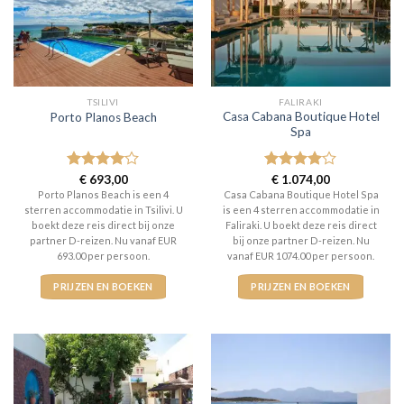
TSILIVI
FALIRAKI
Casa Cabana Boutique Hotel
Porto Planos Beach
Spa
Gewaardeerd
€
693,00
Gewaardeerd
€
1.074,00
4
uit 5
4
uit 5
Porto Planos Beach is een 4
Casa Cabana Boutique Hotel Spa
sterren accommodatie in Tsilivi. U
is een 4 sterren accommodatie in
boekt deze reis direct bij onze
Faliraki. U boekt deze reis direct
partner D-reizen. Nu vanaf EUR
bij onze partner D-reizen. Nu
693.00 per persoon.
vanaf EUR 1074.00 per persoon.
PRIJZEN EN BOEKEN
PRIJZEN EN BOEKEN