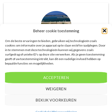
Beheer cookie toestemming
Om de beste ervaringen te bieden, gebruiken wij technologieën zoals
cookies om informatie over je apparaat op te slaan en/of te raadplegen. Door
in te stemmen met deze technologieën kunnen wij gegevens zoals
De website biedt een groot aanbod van lastminute
surfgedrag of unieke ID's op deze site verwerken. Als je geen toestemming
geeft of uw toestemming intrekt, kan dit een nadelige invloed hebben op
deals naar diverse populaire
bepaalde functies en mogelijkheden.
vakantiebestemmingen. Met handige filters kun je
eenvoudig zoeken op reisduur, bestemming en
budget. De prijzen zijn zeer competitief en worden
ACCEPTEREN
continu vergeleken met andere aanbieders. Je hebt
dus altijd de garantie dat je de beste deal te pakken
WEIGEREN
hebt.
BEKIJK VOORKEUREN
Puck Snoeren
/
Amsterdam
Cookiebeleid
Privacyverklaring