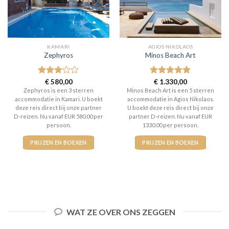
KAMARI
AGIOS NIKOLAOS
Zephyros
Minos Beach Art
Gewaardeerd
€
580,00
Gewaardeerd
€
1.330,00
3
uit 5
5
uit 5
Zephyros is een 3 sterren
Minos Beach Art is een 5 sterren
accommodatie in Kamari. U boekt
accommodatie in Agios Nikolaos.
deze reis direct bij onze partner
U boekt deze reis direct bij onze
D-reizen. Nu vanaf EUR 580.00 per
partner D-reizen. Nu vanaf EUR
persoon.
1330.00 per persoon.
PRIJZEN EN BOEKEN
PRIJZEN EN BOEKEN
WAT ZE OVER ONS ZEGGEN