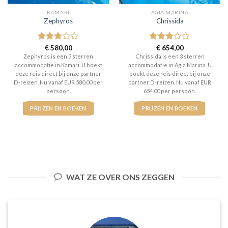
KAMARI
AGIA MARINA
Zephyros
Chrissida
Gewaardeerd
€
580,00
Gewaardeerd
€
654,00
3
uit 5
3
uit 5
Zephyros is een 3 sterren
Chrissida is een 3 sterren
accommodatie in Kamari. U boekt
accommodatie in Agia Marina. U
deze reis direct bij onze partner
boekt deze reis direct bij onze
D-reizen. Nu vanaf EUR 580.00 per
partner D-reizen. Nu vanaf EUR
persoon.
654.00 per persoon.
PRIJZEN EN BOEKEN
PRIJZEN EN BOEKEN
WAT ZE OVER ONS ZEGGEN