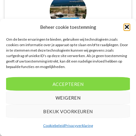
Beheer cookie toestemming
Om de beste ervaringen te bieden, gebruiken wij technologieën zoals
De website biedt een groot aanbod van lastminute
cookies om informatie over je apparaat op te slaan en/of te raadplegen. Door
in te stemmen met deze technologieën kunnen wij gegevens zoals
deals naar diverse populaire
surfgedrag of unieke ID's op deze site verwerken. Als je geen toestemming
vakantiebestemmingen. Met handige filters kun je
geeft of uw toestemming intrekt, kan dit een nadelige invloed hebben op
eenvoudig zoeken op reisduur, bestemming en
bepaalde functies en mogelijkheden.
budget. De prijzen zijn zeer competitief en worden
continu vergeleken met andere aanbieders. Je hebt
ACCEPTEREN
dus altijd de garantie dat je de beste deal te pakken
hebt.
WEIGEREN
Puck Snoeren
/
Amsterdam
BEKIJK VOORKEUREN
Cookiebeleid
Privacyverklaring