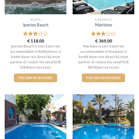
KRETA
KREMASTI
Iperion Beach
Maritime
Gewaardeerd
€
518,00
Gewaardeerd
€
369,00
3
uit 5
3
uit 5
Iperion Beach is een 3 sterren
Maritime is een 3 sterren
accommodatie in Rethymnon. U
accommodatie in Kremasti. U
boekt deze reis direct bij onze
boekt deze reis direct bij onze
partner D-reizen. Nu vanaf EUR
partner D-reizen. Nu vanaf EUR
518.00 per persoon.
369.00 per persoon.
PRIJZEN EN BOEKEN
PRIJZEN EN BOEKEN