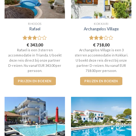
RHODOS
KOKKARI
Rafael
Archangelos Village
Gewaardeerd
€
343,00
Gewaardeerd
€
718,00
3
uit 5
3
uit 5
Rafael is een 3 sterren
Archangelos Village is een 3
accommodatie in Trianda. U boekt
sterren accommodatie in Kokkari.
deze reis direct bij onze partner
U boekt deze reis direct bij onze
D-reizen. Nu vanaf EUR 343.00 per
partner D-reizen. Nu vanaf EUR
persoon.
718.00 per persoon.
PRIJZEN EN BOEKEN
PRIJZEN EN BOEKEN