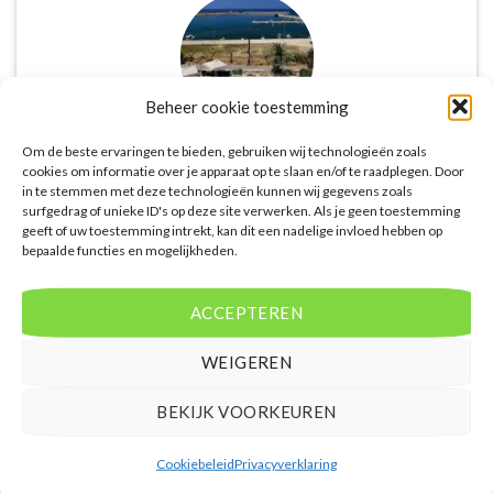
Beheer cookie toestemming
Om de beste ervaringen te bieden, gebruiken wij technologieën zoals
cookies om informatie over je apparaat op te slaan en/of te raadplegen. Door
De website biedt een groot aanbod van lastminute
in te stemmen met deze technologieën kunnen wij gegevens zoals
deals naar diverse populaire
surfgedrag of unieke ID's op deze site verwerken. Als je geen toestemming
vakantiebestemmingen. Met handige filters kun je
geeft of uw toestemming intrekt, kan dit een nadelige invloed hebben op
bepaalde functies en mogelijkheden.
eenvoudig zoeken op reisduur, bestemming en
budget. De prijzen zijn zeer competitief en worden
continu vergeleken met andere aanbieders. Je hebt
ACCEPTEREN
dus altijd de garantie dat je de beste deal te pakken
hebt.
WEIGEREN
Puck Snoeren
/
Amsterdam
BEKIJK VOORKEUREN
Cookiebeleid
Privacyverklaring