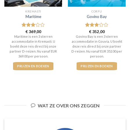
KREMASTI
CORFU
Maritime
Govino Bay
Gewaardeerd
€
369,00
Gewaardeerd
€
352,00
3
uit 5
3
uit 5
Maritime is een 3 sterren
Govino Bay is een 3 sterren
accommodatie in Kremasti. U
accommodatie in Gouvia. U boekt
boekt deze reis direct bij onze
deze reis direct bij onze partner
partner D-reizen. Nu vanaf EUR
D-reizen. Nu vanaf EUR 352.00 per
369.00 per persoon.
persoon.
PRIJZEN EN BOEKEN
PRIJZEN EN BOEKEN
WAT ZE OVER ONS ZEGGEN