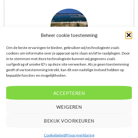
Beheer cookie toestemming
Om de beste ervaringen te bieden, gebruiken wij technologieën zoals
cookies om informatie over je apparaat op te slaan en/of te raadplegen. Door
in te stemmen met deze technologieën kunnen wij gegevens zoals
De website biedt een groot aanbod van lastminute
surfgedrag of unieke ID's op deze site verwerken. Als je geen toestemming
deals naar diverse populaire
geeft of uw toestemming intrekt, kan dit een nadelige invloed hebben op
vakantiebestemmingen. Met handige filters kun je
bepaalde functies en mogelijkheden.
eenvoudig zoeken op reisduur, bestemming en
budget. De prijzen zijn zeer competitief en worden
ACCEPTEREN
continu vergeleken met andere aanbieders. Je hebt
dus altijd de garantie dat je de beste deal te pakken
WEIGEREN
hebt.
BEKIJK VOORKEUREN
Puck Snoeren
/
Amsterdam
Cookiebeleid
Privacyverklaring