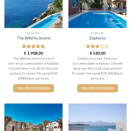
KALAFATI
KAMARI
The Wild by Interni
Zephyros
Gewaardeerd
€
1.908,00
Gewaardeerd
€
580,00
5
uit 5
3
uit 5
The Wild by Interni is een 5
Zephyros is een 3 sterren
sterren accommodatie in Kalafati.
accommodatie in Kamari. U boekt
U boekt deze reis direct bij onze
deze reis direct bij onze partner
partner D-reizen. Nu vanaf EUR
D-reizen. Nu vanaf EUR 580.00 per
1908.00 per persoon.
persoon.
PRIJZEN EN BOEKEN
PRIJZEN EN BOEKEN