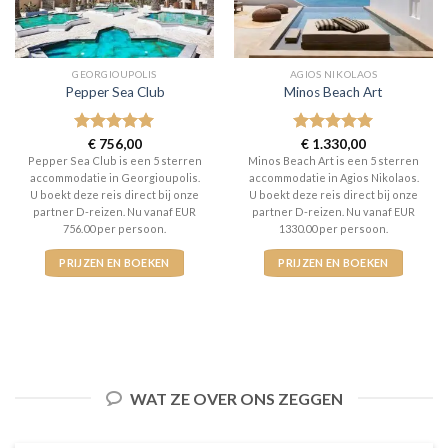
GEORGIOUPOLIS
AGIOS NIKOLAOS
Pepper Sea Club
Minos Beach Art
Gewaardeerd
€
756,00
Gewaardeerd
€
1.330,00
5
uit 5
5
uit 5
Pepper Sea Club is een 5 sterren
Minos Beach Art is een 5 sterren
accommodatie in Georgioupolis.
accommodatie in Agios Nikolaos.
U boekt deze reis direct bij onze
U boekt deze reis direct bij onze
partner D-reizen. Nu vanaf EUR
partner D-reizen. Nu vanaf EUR
756.00 per persoon.
1330.00 per persoon.
PRIJZEN EN BOEKEN
PRIJZEN EN BOEKEN
WAT ZE OVER ONS ZEGGEN