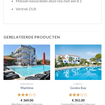
Mensen beoordelen deze reis met een 8.1
Vertrek DUS
GERELATEERDE PRODUCTEN
KREMASTI
CORFU
Maritime
Govino Bay
Gewaardeerd
€
369,00
Gewaardeerd
€
352,00
3
uit 5
3
uit 5
Maritime is een 3 sterren
Govino Bay is een 3 sterren