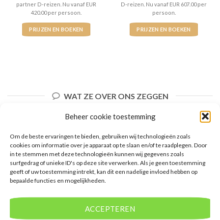
partner D-reizen. Nu vanaf EUR
D-reizen. Nu vanaf EUR 607.00 per
420.00 per persoon.
persoon.
PRIJZEN EN BOEKEN
PRIJZEN EN BOEKEN
WAT ZE OVER ONS ZEGGEN
Beheer cookie toestemming
Om de beste ervaringen te bieden, gebruiken wij technologieën zoals
cookies om informatie over je apparaat op te slaan en/of te raadplegen. Door
in te stemmen met deze technologieën kunnen wij gegevens zoals
surfgedrag of unieke ID's op deze site verwerken. Als je geen toestemming
geeft of uw toestemming intrekt, kan dit een nadelige invloed hebben op
bepaalde functies en mogelijkheden.
ACCEPTEREN
De website biedt een groot aanbod van lastminute