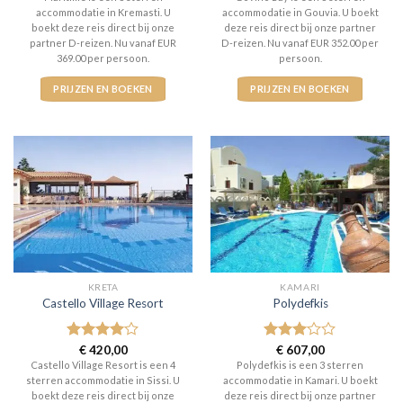
accommodatie in Kremasti. U
accommodatie in Gouvia. U boekt
boekt deze reis direct bij onze
deze reis direct bij onze partner
partner D-reizen. Nu vanaf EUR
D-reizen. Nu vanaf EUR 352.00 per
369.00 per persoon.
persoon.
PRIJZEN EN BOEKEN
PRIJZEN EN BOEKEN
KRETA
KAMARI
Castello Village Resort
Polydefkis
Gewaardeerd
€
420,00
Gewaardeerd
€
607,00
4
uit 5
3
uit 5
Castello Village Resort is een 4
Polydefkis is een 3 sterren
sterren accommodatie in Sissi. U
accommodatie in Kamari. U boekt
boekt deze reis direct bij onze
deze reis direct bij onze partner