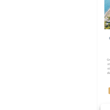
Gr
s
st
di