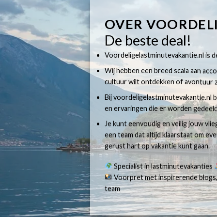
OVER VOORDEL
De beste deal!
Voordeligelastminutevakantie.nl is dé
Wij hebben een breed scala aan accom
cultuur wilt ontdekken of avontuur z
Bij voordeligelastminutevakantie.nl b
en ervaringen die er worden gedeeld
Je kunt eenvoudig en veilig jouw vli
een team dat altijd klaarstaat om e
gerust hart op vakantie kunt gaan.
Specialist in lastminutevakanties
Voorpret met inspirerende blogs,
team