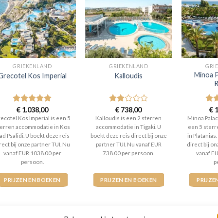
GRIEKENLAND
GRIEKENLAND
GRI
Minoa 
Grecotel Kos Imperial
Kalloudis
R
Gewaardeerd
€
1.038,00
Gewaardeerd
€
738,00
Gew
€
1
5
uit 5
2
uit
5
ui
ecotel Kos Imperial is een 5
Kalloudis is een 2 sterren
Minoa Palac
5
terren accommodatie in Kos
accommodatie in Tigaki. U
een 5 ster
ad Psalidi. U boekt deze reis
boekt deze reis direct bij onze
in Platanias
rect bij onze partner TUI. Nu
partner TUI. Nu vanaf EUR
direct bij o
vanaf EUR 1038.00 per
738.00 per persoon.
vanaf E
persoon.
p
PRIJZEN EN BOEKEN
PRIJZEN EN BOEKEN
PRIJZE