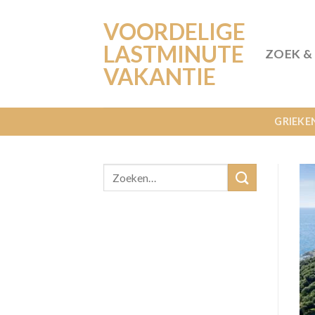
Ga
VOORDELIGE
naar
inhoud
LASTMINUTE
ZOEK &
VAKANTIE
GRIEKE