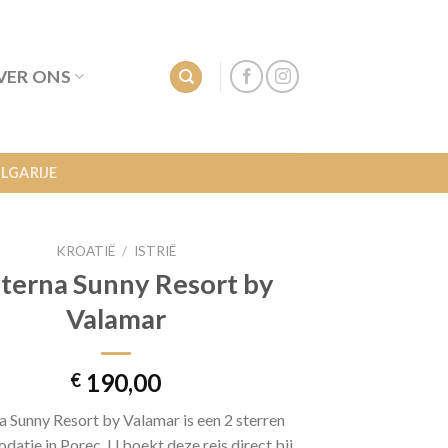
VER ONS
LGARIJE
KROATIË
/
ISTRIË
terna Sunny Resort by
Valamar
190,00
€
a Sunny Resort by Valamar is een 2 sterren
atie in Porec. U boekt deze reis direct bij