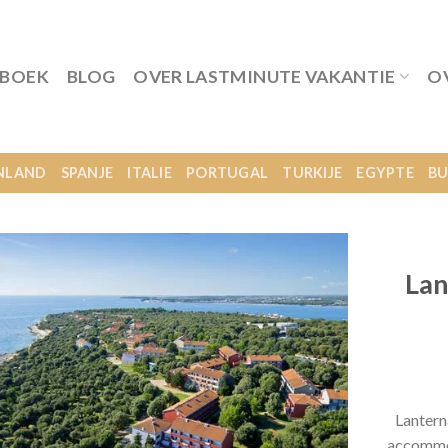
 BOEK
BLOG
OVER LASTMINUTE VAKANTIE
O
NLAND
SPANJE
ITALIE
PORTUGAL
TURKIJE
EGYPTE
BU
Lan
Lantern
accommod