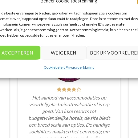
Beheer cookie toestemming
de beste ervaringen te bieden, gebruiken wij technologieën zoals cookies om
WAT ZE OVER ONS ZEGGEN
ormatie over je apparaat op te slaan en/of te raadplegen. Door in te stemmen met dez
hnologieën kunnen wij gegevens zoals surfgedrag of unieke ID's op deze site
werken. Als je geen toestemming geeft of uw toestemming intrekt, kan dit een nadel
loed hebben op bepaalde functies en mogelijkheden.
ACCEPTEREN
WEIGEREN
BEKIJK VOORKEURE
Cookiebeleid
Privacyverklaring
Het aanbod van accommodaties op
voordeligelastminutevakantie.nl is erg
goed. Van luxe resorts tot
budgetvriendelijke hotels, de site biedt
een breed scala aan opties. De handige
zoekfilters maakten het eenvoudig om