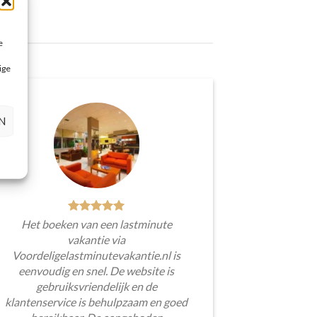
e
ige
N
Het boeken van een lastminute
vakantie via
Voordeligelastminutevakantie.nl is
eenvoudig en snel. De website is
gebruiksvriendelijk en de
klantenservice is behulpzaam en goed