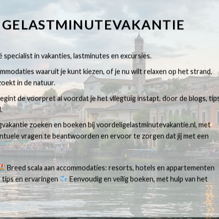
IGELASTMINUTEVAKANTIE
 specialist in vakanties, lastminutes en excursies.
modaties waaruit je kunt kiezen, of je nu wilt relaxen op het strand,
oekt in de natuur.
egint de voorpret al voordat je het vliegtuig instapt, door de blogs, tip
.
egvakantie zoeken en boeken bij voordeligelastminutevakantie.nl, met
ventuele vragen te beantwoorden en ervoor te zorgen dat jij met een
Breed scala aan accommodaties: resorts, hotels en appartementen
 tips en ervaringen
Eenvoudig en veilig boeken, met hulp van het