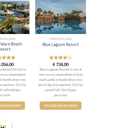
EKENLAND
GRIEKENLAND
Palace Beach
Blue Lagoon Resort
esort
aardeerd
.056,00
Gewaardeerd
€
724,00
t 5
4
uit 5
e Beach Resort is
Blue Lagoon Resort is een 4
ren accommodatie
sterren accommodatie in Kos
. U boekt deze reis
stad Lambi. U boekt deze reis
nze partner TUI. Nu
direct bij onze partner TUI. Nu
UR 1056.00 per
vanaf EUR 724.00 per
ersoon.
persoon.
N EN BOEKEN
PRIJZEN EN BOEKEN