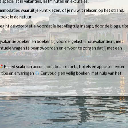
 specialist in vakanties, lastminutes en excursies.
modaties waaruit je kunt kiezen, of je nu wilt relaxen op het strand,
oekt in de natuur.
egint de voorpret al voordat je het vliegtuig instapt, door de blogs, tip
.
egvakantie zoeken en boeken bij voordeligelastminutevakantie.nl, met
ventuele vragen te beantwoorden en ervoor te zorgen dat jij met een
Breed scala aan accommodaties: resorts, hotels en appartementen
 tips en ervaringen
Eenvoudig en veilig boeken, met hulp van het