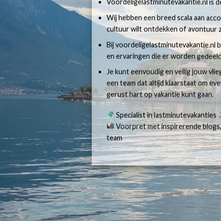
Voordeligelastminutevakantie.nl is dé
Wij hebben een breed scala aan accom
cultuur wilt ontdekken of avontuur z
Bij voordeligelastminutevakantie.nl b
en ervaringen die er worden gedeeld
Je kunt eenvoudig en veilig jouw vli
een team dat altijd klaarstaat om e
gerust hart op vakantie kunt gaan.
Specialist in lastminutevakanties
Voorpret met inspirerende blogs,
team