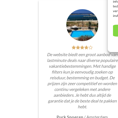
inf
tec
ver
inv
De website biedt een groot aanbod van
lastminute deals naar diverse populaire
vakantiebestemmingen. Met handige
filters kun je eenvoudig zoeken op
reisduur, bestemming en budget. De
prijzen zijn zeer competitief en worden
continu vergeleken met andere
aanbieders. Je hebt dus altijd de
garantie dat je de beste deal te pakken
hebt.
Puck Snoeren
/
Amsterdam