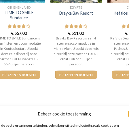
GRIEKENLAND
EGYPTE
C
TIME TO SMILE
Brayka Bay Resort
Kefalos 
Sundance
Gewaardeerd
€
557,00
Gewaardeerd
€
511,00
Gew
€
4
uit 5
4
uit 5
4
ui
IME TO SMILE Sundance is
Brayka Bay Resort is een 4
Kefalos Beac
en 4 sterren accommodatie
sterren accommodatie in
sterren a
in Koutouloufari. U boekt
Marsa Alam. U boekt deze reis
Paphos. U
deze reis direct bij onze
direct bij onze partner TUI. Nu
direct bij o
partner TUI. Nu vanaf EUR
vanaf EUR 511.00 per
vanaf E
557.00 per persoon.
persoon.
p
PRIJZEN EN BOEKEN
PRIJZEN EN BOEKEN
PRIJZE
Beheer cookie toestemming
WAT ZE OVER ONS ZEGGEN
de beste ervaringen te bieden, gebruiken wij technologieën zoals cookies om