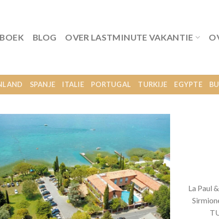
 BOEK
BLOG
OVER LASTMINUTE VAKANTIE
O
NLAND
SPANJE
ITALIE
PORTUGAL
TURKIJE
EGYPTE
BU
La Paul 
Sirmione
TU