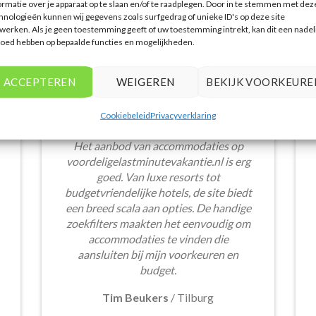
ormatie over je apparaat op te slaan en/of te raadplegen. Door in te stemmen met dez
hnologieën kunnen wij gegevens zoals surfgedrag of unieke ID's op deze site
werken. Als je geen toestemming geeft of uw toestemming intrekt, kan dit een nadel
loed hebben op bepaalde functies en mogelijkheden.
ACCEPTEREN
WEIGEREN
BEKIJK VOORKEURE
Cookiebeleid
Privacyverklaring
Het aanbod van accommodaties op
voordeligelastminutevakantie.nl is erg
goed. Van luxe resorts tot
budgetvriendelijke hotels, de site biedt
een breed scala aan opties. De handige
zoekfilters maakten het eenvoudig om
accommodaties te vinden die
aansluiten bij mijn voorkeuren en
budget.
Tim Beukers
/
Tilburg