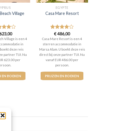
YPRUS
EGYPTE
Beach Village
Casa Mare Resort
aardeerd
623,00
Gewaardeerd
€
486,00
t 5
4
uit 5
h Village is een 4
Casa Mare Resort is een 4
ccommodatie in
sterren accommodatie in
 boekt deze reis
Marsa Alam. U boekt deze reis
nze partner TUI. Nu
direct bij onze partner TUI. Nu
UR 623.00 per
vanaf EUR 486.00 per
ersoon.
persoon.
N EN BOEKEN
PRIJZEN EN BOEKEN