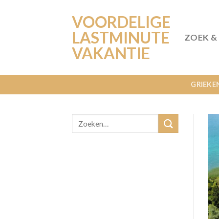
Ga
VOORDELIGE
naar
inhoud
LASTMINUTE
ZOEK &
VAKANTIE
GRIEKE