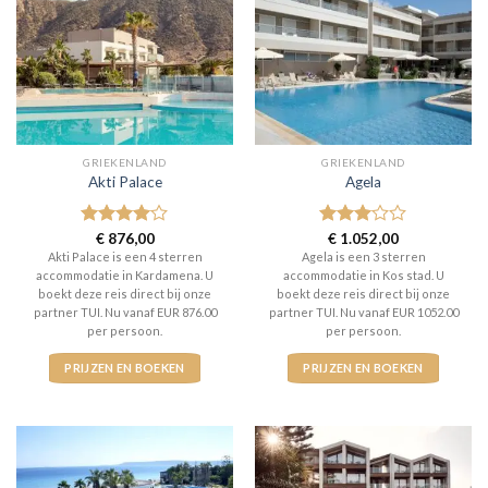
GRIEKENLAND
GRIEKENLAND
Akti Palace
Agela
Gewaardeerd
€
876,00
Gewaardeerd
€
1.052,00
4
uit 5
3
uit 5
Akti Palace is een 4 sterren
Agela is een 3 sterren
accommodatie in Kardamena. U
accommodatie in Kos stad. U
boekt deze reis direct bij onze
boekt deze reis direct bij onze
partner TUI. Nu vanaf EUR 876.00
partner TUI. Nu vanaf EUR 1052.00
per persoon.
per persoon.
PRIJZEN EN BOEKEN
PRIJZEN EN BOEKEN