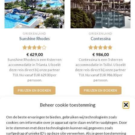
GRIEKENLAND
GRIEKENLAND
Sunshine Rhodes
Contessina
Gewaardeerd
€
629,00
Gewaardeerd
€
986,00
4
uit 5
5
uit 5
Sunshine Rhodes is een 4 sterren
Contessina is een 5 sterren
accommodatie in Trianta. U boekt
accommodatie in Tsilivi. U boekt
deze reis direct bij onze partner
deze reis direct bij onze partner
TUI. Nu vanaf EUR 629.00 per
TUI. Nu vanaf EUR 986.00 per
persoon.
persoon.
PRIJZEN EN BOEKEN
PRIJZEN EN BOEKEN
Beheer cookie toestemming
Om de beste ervaringen te bieden, gebruiken wij technologieën zoals
cookies om informatie over je apparaat op te slaan en/of te raadplegen. Door
in te stemmen met deze technologieën kunnen wij gegevens zoals
WAT ZE OVER ONS ZEGGEN
surfgedrag of unieke ID's op deze site verwerken. Als je geen toestemming