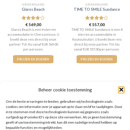
GRIEKENLAND
GRIEKENLAND
Glaros Beach
TIME TO SMILE Sundance
Gewaardeerd
€
569,00
Gewaardeerd
€
557,00
4
uit 5
4
uit 5
Glaros Beach is een 4 sterren
TIME TO SMILE Sundance is een 4
accommodatie in Chersonissos. U
sterren accommodatie in
boekt deze reis direct bij onze
Koutouloufari. U boekt deze reis
partner TUI. Nu vanaf EUR 569.00
direct bij onze partner TUI. Nu
per persoon.
vanaf EUR 557.00 per persoon.
PRIJZEN EN BOEKEN
PRIJZEN EN BOEKEN
Beheer cookie toestemming
WAT ZE OVER ONS ZEGGEN
Om de beste ervaringen te bieden, gebruiken wij technologieën zoals
cookies om informatie over je apparaat op te slaan en/of te raadplegen. Door
in te stemmen met deze technologieën kunnen wij gegevens zoals
surfgedrag of unieke ID's op deze site verwerken. Als je geen toestemming
geeft of uw toestemming intrekt, kan dit een nadelige invloed hebben op
bepaalde functies en mogelijkheden.