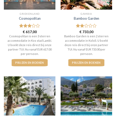
GRIEKENLAND
GAMBIA
Cosmopolitan
Bamboo Garden
Gewaardeerd
€
617,00
Gewaardeerd
€
733,00
3
uit 5
2
uit
Cosmopolitan is een 3 sterren
Bamboo Garden is een 2 sterren
5
accommodatie in Kos stad Lambi.
accommodatie in Kololi. U boekt
U boekt deze reis direct bij onze
deze reis direct bij onze partner
partner TUI. Nu vanaf EUR 617.00
TUI. Nu vanaf EUR 733.00 per
per persoon.
persoon.
PRIJZEN EN BOEKEN
PRIJZEN EN BOEKEN