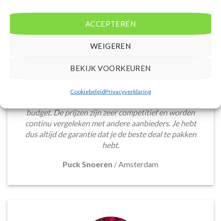
ACCEPTEREN
WEIGEREN
BEKIJK VOORKEUREN
De website biedt een groot aanbod van lastminute
deals naar diverse populaire
vakantiebestemmingen. Met handige filters kun je
Cookiebeleid
Privacyverklaring
eenvoudig zoeken op reisduur, bestemming en
budget. De prijzen zijn zeer competitief en worden
continu vergeleken met andere aanbieders. Je hebt
dus altijd de garantie dat je de beste deal te pakken
hebt.
Puck Snoeren
/
Amsterdam