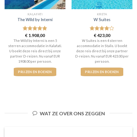
KALAFATI
KRETA
The Wild by Interni
W Suites
Gewaardeerd
€
1.908,00
Gewaardeerd
€
423,00
5
uit 5
4
uit 5
The Wild by Interni is een 5
W Suites is een 4 sterren
sterren accommodatie in Kalafati.
accommodatie in Stalis. U boekt
U boekt deze reis direct bij onze
deze reis direct bij onze partner
partner D-reizen. Nu vanaf EUR
D-reizen. Nu vanaf EUR 423.00 per
1908.00 per persoon.
persoon.
PRIJZEN EN BOEKEN
PRIJZEN EN BOEKEN
WAT ZE OVER ONS ZEGGEN