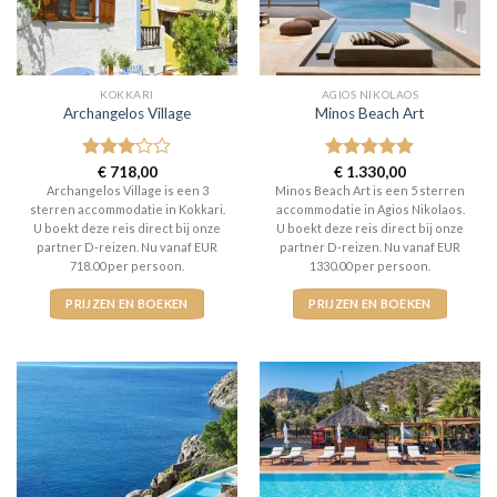
KOKKARI
AGIOS NIKOLAOS
Archangelos Village
Minos Beach Art
Gewaardeerd
€
718,00
Gewaardeerd
€
1.330,00
3
uit 5
5
uit 5
Archangelos Village is een 3
Minos Beach Art is een 5 sterren
sterren accommodatie in Kokkari.
accommodatie in Agios Nikolaos.
U boekt deze reis direct bij onze
U boekt deze reis direct bij onze
partner D-reizen. Nu vanaf EUR
partner D-reizen. Nu vanaf EUR
718.00 per persoon.
1330.00 per persoon.
PRIJZEN EN BOEKEN
PRIJZEN EN BOEKEN