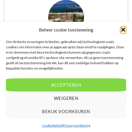
Beheer cookie toestemming
Om de beste ervaringen te bieden, gebruiken wij technologieën zoals
cookies om informatie over je apparaat op te slaan en/of te raadplegen. Door
De website biedt een groot aanbod van lastminute
in te stemmen met deze technologieën kunnen wij gegevens zoals
deals naar diverse populaire
surfgedrag of unieke ID's op deze site verwerken. Als je geen toestemming
geeft of uw toestemming intrekt, kan dit een nadelige invloed hebben op
vakantiebestemmingen. Met handige filters kun je
bepaalde functies en mogelijkheden.
eenvoudig zoeken op reisduur, bestemming en
budget. De prijzen zijn zeer competitief en worden
continu vergeleken met andere aanbieders. Je hebt
ACCEPTEREN
dus altijd de garantie dat je de beste deal te pakken
hebt.
WEIGEREN
Puck Snoeren
/
Amsterdam
BEKIJK VOORKEUREN
Cookiebeleid
Privacyverklaring