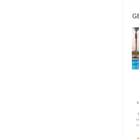
G
B
re
r