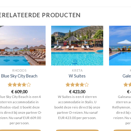
ERELATEERDE PRODUCTEN
RHODOS
KRETA
Blue Sky City Beach
W Suites
Gale
Gewaardeerd
€
609,00
Gewaardeerd
€
423,00
Gew
€
4
uit 5
4
uit 5
3
ui
lue Sky City Beach is een 4
W Suites is een 4 sterren
Galeana
sterren accommodatie in
accommodatie in Stalis. U
sterren a
Rhodos-stad. U boekt deze
boekt deze reis direct bij onze
Rethymnon. 
is direct bij onze partner D-
partner D-reizen. Nu vanaf
direct bij
eizen. Nu vanaf EUR 609.00
EUR 423.00 per persoon.
reizen. Nu
per persoon.
per