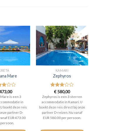
KRETA
KAMARI
ana Mare
Zephyros
aardeerd
473,00
Gewaardeerd
€
580,00
t 5
3
uit 5
 Mare is een 3
Zephyros is een 3 sterren
ccommodatie in
accommodatie in Kamari. U
U boekt deze reis
boekt deze reis direct bij onze
 onze partner D-
partner D-reizen. Nu vanaf
 vanaf EUR 473.00
EUR 580.00 per persoon.
 persoon.