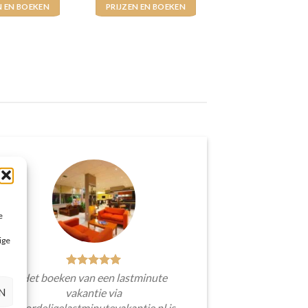
N EN BOEKEN
PRIJZEN EN BOEKEN
e
ige
Het boeken van een lastminute
N
vakantie via
Voordeligelastminutevakantie.nl is