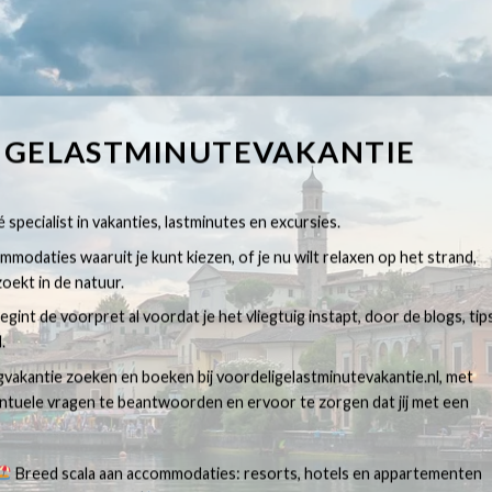
IGELASTMINUTEVAKANTIE
 specialist in vakanties, lastminutes en excursies.
modaties waaruit je kunt kiezen, of je nu wilt relaxen op het strand,
oekt in de natuur.
egint de voorpret al voordat je het vliegtuig instapt, door de blogs, tip
.
egvakantie zoeken en boeken bij voordeligelastminutevakantie.nl, met
ventuele vragen te beantwoorden en ervoor te zorgen dat jij met een
Breed scala aan accommodaties: resorts, hotels en appartementen