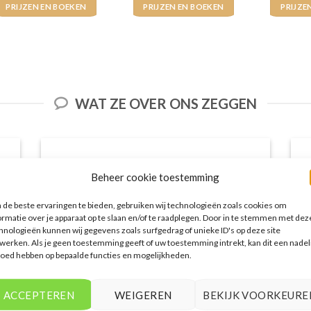
PRIJZEN EN BOEKEN
PRIJZEN EN BOEKEN
PRIJZE
WAT ZE OVER ONS ZEGGEN
Beheer cookie toestemming
de beste ervaringen te bieden, gebruiken wij technologieën zoals cookies om
ormatie over je apparaat op te slaan en/of te raadplegen. Door in te stemmen met dez
hnologieën kunnen wij gegevens zoals surfgedrag of unieke ID's op deze site
werken. Als je geen toestemming geeft of uw toestemming intrekt, kan dit een nadel
loed hebben op bepaalde functies en mogelijkheden.
Het aanbod van accommodaties op
ACCEPTEREN
WEIGEREN
BEKIJK VOORKEURE
voordeligelastminutevakantie.nl is erg
goed. Van luxe resorts tot