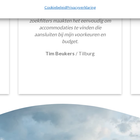
budgetvriendelijke hotels, de site biedt
Cookiebeleid
Privacyverklaring
een breed scala aan opties. De handige
zoekfilters maakten het eenvoudig om
accommodaties te vinden die
aansluiten bij mijn voorkeuren en
budget.
Tim Beukers
/
Tilburg