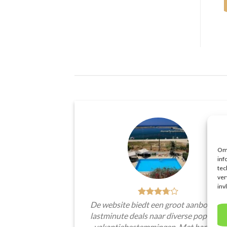
Om 
inf
tec
ver
inv
De website biedt een groot aanbod van
lastminute deals naar diverse populaire
vakantiebestemmingen. Met handige