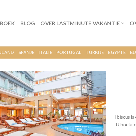
 BOEK
BLOG
OVER LASTMINUTE VAKANTIE
O
NLAND
SPANJE
ITALIE
PORTUGAL
TURKIJE
EGYPTE
BU
Ibiscus i
U boekt d