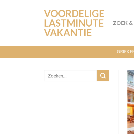
Ga
VOORDELIGE
naar
inhoud
LASTMINUTE
ZOEK &
VAKANTIE
GRIEKE