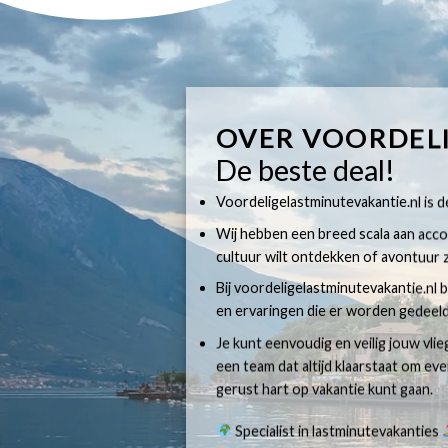
OVER VOORDEL
De beste deal!
Voordeligelastminutevakantie.nl is dé
Wij hebben een breed scala aan accom
cultuur wilt ontdekken of avontuur z
Bij voordeligelastminutevakantie.nl b
en ervaringen die er worden gedeeld
Je kunt eenvoudig en veilig jouw vli
een team dat altijd klaarstaat om e
gerust hart op vakantie kunt gaan.
Specialist in lastminutevakanties