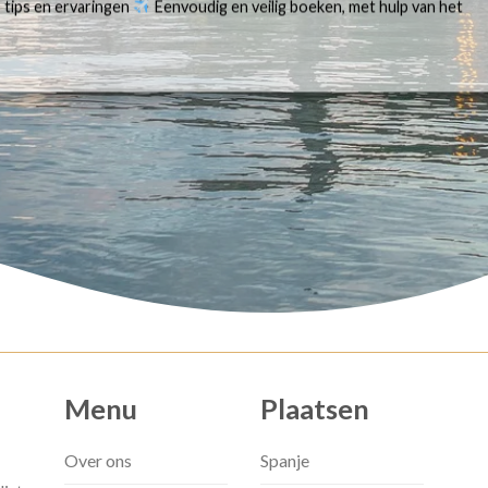
 tips en ervaringen
Eenvoudig en veilig boeken, met hulp van het
Menu
Plaatsen
Over ons
Spanje