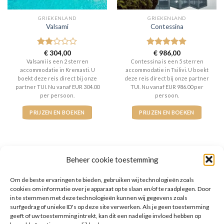
GRIEKENLAND
GRIEKENLAND
Valsami
Contessina
Gewaardeerd
€
304,00
Gewaardeerd
€
986,00
2
uit
5
uit 5
Valsami is een 2 sterren
Contessina is een 5 sterren
5
accommodatie in Kremasti. U
accommodatie in Tsilivi. U boekt
boekt deze reis direct bij onze
deze reis direct bij onze partner
partner TUI. Nu vanaf EUR 304.00
TUI. Nu vanaf EUR 986.00 per
per persoon.
persoon.
PRIJZEN EN BOEKEN
PRIJZEN EN BOEKEN
Beheer cookie toestemming
WAT ZE OVER ONS ZEGGEN
Om de beste ervaringen te bieden, gebruiken wij technologieën zoals
cookies om informatie over je apparaat op te slaan en/of te raadplegen. Door
in te stemmen met deze technologieën kunnen wij gegevens zoals
surfgedrag of unieke ID's op deze site verwerken. Als je geen toestemming
geeft of uw toestemming intrekt, kan dit een nadelige invloed hebben op