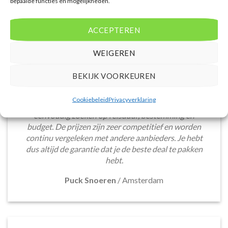
bepaalde functies en mogelijkheden.
ACCEPTEREN
WEIGEREN
BEKIJK VOORKEUREN
De website biedt een groot aanbod van lastminute
deals naar diverse populaire
Cookiebeleid
Privacyverklaring
vakantiebestemmingen. Met handige filters kun je
eenvoudig zoeken op reisduur, bestemming en
budget. De prijzen zijn zeer competitief en worden
continu vergeleken met andere aanbieders. Je hebt
dus altijd de garantie dat je de beste deal te pakken
hebt.
Puck Snoeren
/
Amsterdam