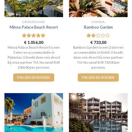
GRIEKENLAND
GAMBIA
Minoa Palace Beach Resort
Bamboo Garden
Gewaardeerd
€
1.056,00
Gewaardeerd
€
733,00
5
uit 5
2
uit
Minoa Palace Beach Resort is een
Bamboo Garden is een 2 sterren
5
5 sterren accommodatie in
accommodatie in Kololi. U boekt
Platanias. U boekt deze reis direct
deze reis direct bij onze partner
bij onze partner TUI. Nu vanaf EUR
TUI. Nu vanaf EUR 733.00 per
1056.00 per persoon.
persoon.
PRIJZEN EN BOEKEN
PRIJZEN EN BOEKEN