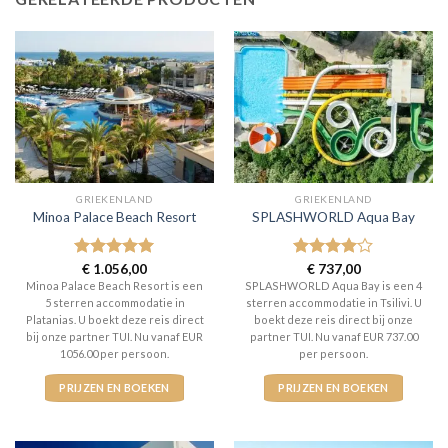
GRIEKENLAND
GRIEKENLAND
Minoa Palace Beach Resort
SPLASHWORLD Aqua Bay
Gewaardeerd
€
1.056,00
Gewaardeerd
€
737,00
5
uit 5
4
uit 5
Minoa Palace Beach Resort is een
SPLASHWORLD Aqua Bay is een 4
5 sterren accommodatie in
sterren accommodatie in Tsilivi. U
Platanias. U boekt deze reis direct
boekt deze reis direct bij onze
bij onze partner TUI. Nu vanaf EUR
partner TUI. Nu vanaf EUR 737.00
1056.00 per persoon.
per persoon.
PRIJZEN EN BOEKEN
PRIJZEN EN BOEKEN