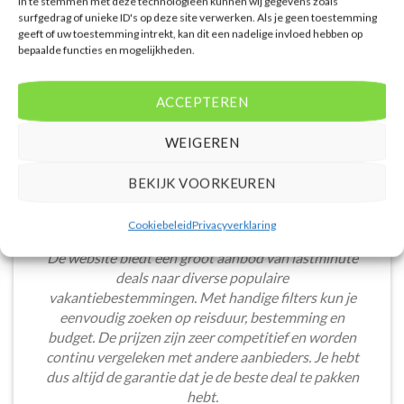
in te stemmen met deze technologieën kunnen wij gegevens zoals
surfgedrag of unieke ID's op deze site verwerken. Als je geen toestemming
WAT ZE OVER ONS ZEGGEN
geeft of uw toestemming intrekt, kan dit een nadelige invloed hebben op
bepaalde functies en mogelijkheden.
ACCEPTEREN
WEIGEREN
BEKIJK VOORKEUREN
Cookiebeleid
Privacyverklaring
De website biedt een groot aanbod van lastminute
deals naar diverse populaire
vakantiebestemmingen. Met handige filters kun je
eenvoudig zoeken op reisduur, bestemming en
budget. De prijzen zijn zeer competitief en worden
continu vergeleken met andere aanbieders. Je hebt
dus altijd de garantie dat je de beste deal te pakken
hebt.