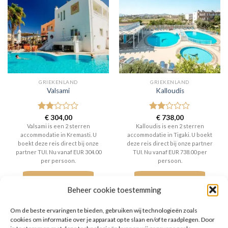
GRIEKENLAND
GRIEKENLAND
Valsami
Kalloudis
Gewaardeerd
€
304,00
Gewaardeerd
€
738,00
2
uit
2
uit
Valsami is een 2 sterren
Kalloudis is een 2 sterren
5
5
accommodatie in Kremasti. U
accommodatie in Tigaki. U boekt
boekt deze reis direct bij onze
deze reis direct bij onze partner
partner TUI. Nu vanaf EUR 304.00
TUI. Nu vanaf EUR 738.00 per
per persoon.
persoon.
PRIJZEN EN BOEKEN
PRIJZEN EN BOEKEN
Beheer cookie toestemming
Om de beste ervaringen te bieden, gebruiken wij technologieën zoals
cookies om informatie over je apparaat op te slaan en/of te raadplegen. Door