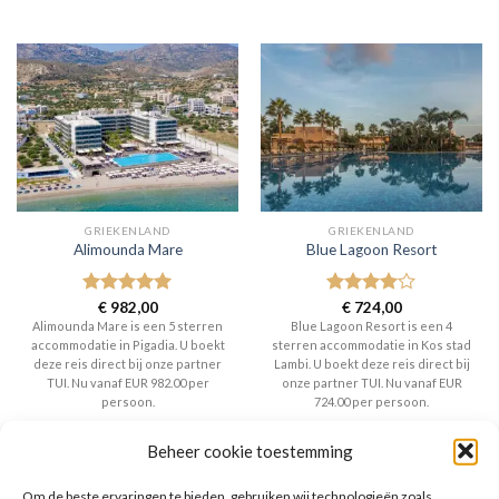
GRIEKENLAND
GRIEKENLAND
Alimounda Mare
Blue Lagoon Resort
Gewaardeerd
€
982,00
Gewaardeerd
€
724,00
5
uit 5
4
uit 5
Alimounda Mare is een 5 sterren
Blue Lagoon Resort is een 4
accommodatie in Pigadia. U boekt
sterren accommodatie in Kos stad
deze reis direct bij onze partner
Lambi. U boekt deze reis direct bij
TUI. Nu vanaf EUR 982.00 per
onze partner TUI. Nu vanaf EUR
persoon.
724.00 per persoon.
PRIJZEN EN BOEKEN
PRIJZEN EN BOEKEN
Beheer cookie toestemming
Om de beste ervaringen te bieden, gebruiken wij technologieën zoals