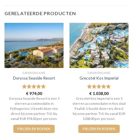
GERELATEERDE PRODUCTEN
GRIEKENLAND
GRIEKENLAND
Doryssa Seaside Resort
Grecotel Kos Imperial
Gewaardeerd
€
974,00
Gewaardeerd
€
1.038,00
5
uit 5
5
uit 5
Doryssa Seaside Resort is een 5
Grecotel Kos Imperial is een 5
sterren accommodatie in
sterren accommodatie in Kos stad
Pythagorion. U boekt deze reis
Psalidi. U boekt deze reis direct
direct bij onze partner TUI. Nu
bij onze partner TUI. Nu vanaf EUR
vanaf EUR 974.00 per persoon.
1038.00 per persoon.
PRIJZEN EN BOEKEN
PRIJZEN EN BOEKEN