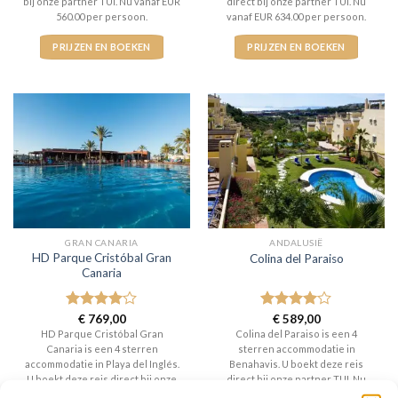
bij onze partner TUI. Nu vanaf EUR
direct bij onze partner TUI. Nu
560.00 per persoon.
vanaf EUR 634.00 per persoon.
PRIJZEN EN BOEKEN
PRIJZEN EN BOEKEN
GRAN CANARIA
ANDALUSIË
HD Parque Cristóbal Gran
Colina del Paraiso
Canaria
Gewaardeerd
€
769,00
Gewaardeerd
€
589,00
4
uit 5
4
uit 5
HD Parque Cristóbal Gran
Colina del Paraiso is een 4
Canaria is een 4 sterren
sterren accommodatie in
accommodatie in Playa del Inglés.
Benahavis. U boekt deze reis
U boekt deze reis direct bij onze
direct bij onze partner TUI. Nu
partner TUI. Nu vanaf EUR 769.00
vanaf EUR 589.00 per persoon.