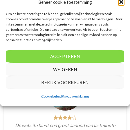
Beheer cookie toestemming
per persoon.
Om de beste ervaringen te bieden, gebruiken wij technologieën zoals
PRIJZEN EN BOEKEN
PRIJZEN EN BOEKEN
cookies om informatie over je apparaat op te slaan en/of te raadplegen. Door
in te stemmen met deze technologieën kunnen wij gegevens zoals
surfgedrag of unieke ID's op deze site verwerken. Als je geen toestemming
geeft of uw toestemming intrekt, kan dit een nadelige invloed hebben op
bepaalde functies en mogelijkheden.
WAT ZE OVER ONS ZEGGEN
ACCEPTEREN
WEIGEREN
BEKIJK VOORKEUREN
Cookiebeleid
Privacyverklaring
De website biedt een groot aanbod van lastminute