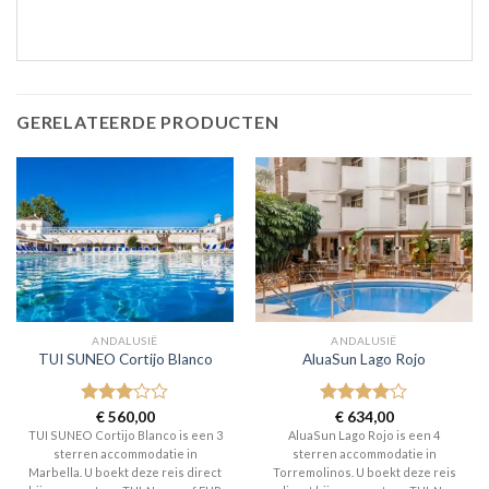
GERELATEERDE PRODUCTEN
ANDALUSIË
ANDALUSIË
TUI SUNEO Cortijo Blanco
AluaSun Lago Rojo
Gewaardeerd
€
560,00
Gewaardeerd
€
634,00
3
uit 5
4
uit 5
TUI SUNEO Cortijo Blanco is een 3
AluaSun Lago Rojo is een 4
sterren accommodatie in
sterren accommodatie in
Marbella. U boekt deze reis direct
Torremolinos. U boekt deze reis