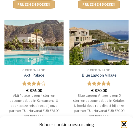
PRIJZEN EN BOEKEN
PRIJZEN EN BOEKEN
GRIEKENLAND
GRIEKENLAND
Akti Palace
Blue Lagoon Village
Gewaardeerd
€
876,00
Gewaardeerd
€
870,00
4
uit 5
5
uit 5
Akti Palace is een 4 sterren
Blue Lagoon Village is een 5
accommodatie in Kardamena. U
sterren accommodatie in Kefalos.
boekt deze reis direct bij onze
U boekt deze reis direct bij onze
partner TUI. Nu vanaf EUR 876.00
partner TUI. Nu vanaf EUR 870.00
per persoon.
per persoon.
Beheer cookie toestemming
PRIJZEN EN BOEKEN
PRIJZEN EN BOEKEN