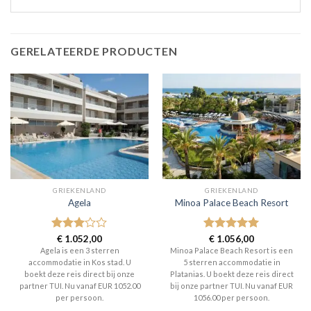
GERELATEERDE PRODUCTEN
GRIEKENLAND
GRIEKENLAND
Agela
Minoa Palace Beach Resort
Gewaardeerd
€
1.052,00
Gewaardeerd
€
1.056,00
3
uit 5
5
uit 5
Agela is een 3 sterren
Minoa Palace Beach Resort is een
accommodatie in Kos stad. U
5 sterren accommodatie in
boekt deze reis direct bij onze
Platanias. U boekt deze reis direct
partner TUI. Nu vanaf EUR 1052.00
bij onze partner TUI. Nu vanaf EUR
per persoon.
1056.00 per persoon.