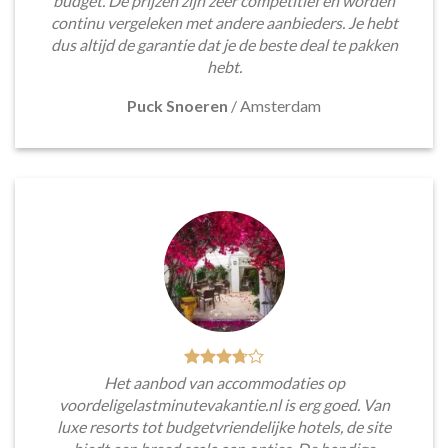
budget. De prijzen zijn zeer competitief en worden
continu vergeleken met andere aanbieders. Je hebt
dus altijd de garantie dat je de beste deal te pakken
hebt.
Puck Snoeren
/
Amsterdam
Het aanbod van accommodaties op
voordeligelastminutevakantie.nl is erg goed. Van
luxe resorts tot budgetvriendelijke hotels, de site