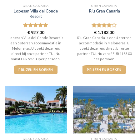
GRAN CANARIA
GRAN CANARIA
Lopesan Villa del Conde
Riu Gran Canaria
Resort
Gewaardeerd
€
927,00
Gewaardeerd
€
1.183,00
5
uit 5
4
uit 5
Lopesan Villa del Conde Resort is
Riu Gran Canaria is een 4 sterren
een 5 sterren accommodatie in
accommodatie in Meloneras. U
Meloneras. U boekt deze reis
boekt deze reis direct bij onze
direct bij onze partner TUI. Nu
partner TUI. Nu vanaf EUR 1183.00
vanaf EUR 927.00 per persoon.
per persoon.
PRIJZEN EN BOEKEN
PRIJZEN EN BOEKEN
GRAN CANARIA
GRAN CANARIA