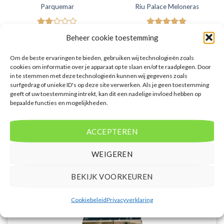
Parquemar
Riu Palace Meloneras
Gewaardeerd
€
583,00
Gewaardeerd
€
1.177,00
Beheer cookie toestemming
2
uit
5
uit 5
Parquemar is een 2 sterren
Riu Palace Meloneras is een 5
5
accommodatie in Playa del Inglés.
sterren accommodatie in
Om de beste ervaringen te bieden, gebruiken wij technologieën zoals
U boekt deze reis direct bij onze
Meloneras. U boekt deze reis
cookies om informatie over je apparaat op te slaan en/of te raadplegen. Door
partner TUI. Nu vanaf EUR 583.00
direct bij onze partner TUI. Nu
per persoon.
vanaf EUR 1177.00 per persoon.
in te stemmen met deze technologieën kunnen wij gegevens zoals
surfgedrag of unieke ID's op deze site verwerken. Als je geen toestemming
PRIJZEN EN BOEKEN
PRIJZEN EN BOEKEN
geeft of uw toestemming intrekt, kan dit een nadelige invloed hebben op
bepaalde functies en mogelijkheden.
ACCEPTEREN
WEIGEREN
WAT ZE OVER ONS ZEGGEN
BEKIJK VOORKEUREN
Cookiebeleid
Privacyverklaring