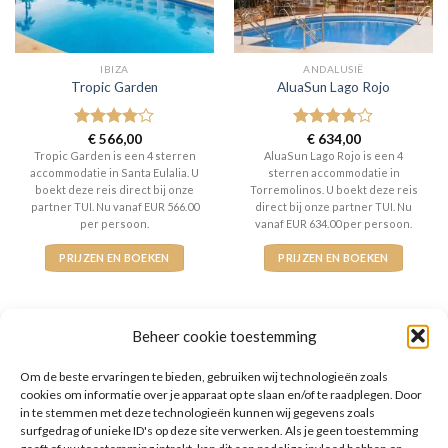
IBIZA
ANDALUSIË
Tropic Garden
AluaSun Lago Rojo
Gewaardeerd
€
566,00
Gewaardeerd
€
634,00
4
uit 5
4
uit 5
Tropic Garden is een 4 sterren
AluaSun Lago Rojo is een 4
accommodatie in Santa Eulalia. U
sterren accommodatie in
boekt deze reis direct bij onze
Torremolinos. U boekt deze reis
partner TUI. Nu vanaf EUR 566.00
direct bij onze partner TUI. Nu
per persoon.
vanaf EUR 634.00 per persoon.
PRIJZEN EN BOEKEN
PRIJZEN EN BOEKEN
Beheer cookie toestemming
Om de beste ervaringen te bieden, gebruiken wij technologieën zoals
WAT ZE OVER ONS ZEGGEN
cookies om informatie over je apparaat op te slaan en/of te raadplegen. Door
in te stemmen met deze technologieën kunnen wij gegevens zoals
surfgedrag of unieke ID's op deze site verwerken. Als je geen toestemming
geeft of uw toestemming intrekt, kan dit een nadelige invloed hebben op