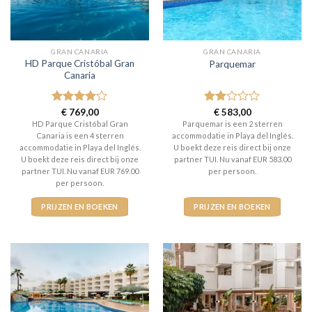
GRAN CANARIA
GRAN CANARIA
HD Parque Cristóbal Gran
Parquemar
Canaria
Gewaardeerd
€
769,00
Gewaardeerd
€
583,00
4
uit 5
2
uit
HD Parque Cristóbal Gran
Parquemar is een 2 sterren
5
Canaria is een 4 sterren
accommodatie in Playa del Inglés.
accommodatie in Playa del Inglés.
U boekt deze reis direct bij onze
U boekt deze reis direct bij onze
partner TUI. Nu vanaf EUR 583.00
partner TUI. Nu vanaf EUR 769.00
per persoon.
per persoon.
PRIJZEN EN BOEKEN
PRIJZEN EN BOEKEN