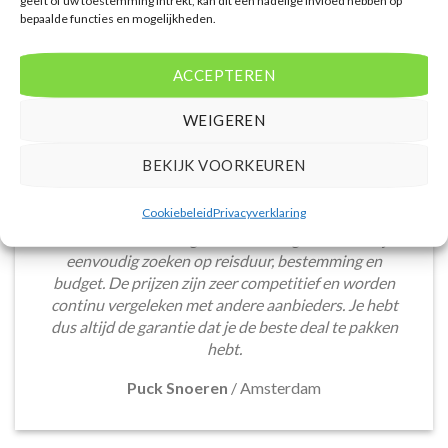
bepaalde functies en mogelijkheden.
ACCEPTEREN
WEIGEREN
BEKIJK VOORKEUREN
De website biedt een groot aanbod van lastminute
Cookiebeleid
Privacyverklaring
deals naar diverse populaire
vakantiebestemmingen. Met handige filters kun je
eenvoudig zoeken op reisduur, bestemming en
budget. De prijzen zijn zeer competitief en worden
continu vergeleken met andere aanbieders. Je hebt
dus altijd de garantie dat je de beste deal te pakken
hebt.
Puck Snoeren
/
Amsterdam