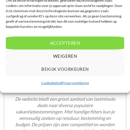
Om de beste ervaringen te bieden, gebruiken wij technologieën zoals
cookies om informatie over je apparaat op te slaan en/of te raadplegen. Door
in te stemmen met deze technologieën kunnen wij gegevens zoals
surfgedrag of unieke ID's op deze site verwerken. Als je geen toestemming
geeft of uw toestemming intrekt, kan dit een nadelige invloed hebben op
WAT ZE OVER ONS ZEGGEN
bepaalde functies en mogelijkheden.
ACCEPTEREN
WEIGEREN
BEKIJK VOORKEUREN
Cookiebeleid
Privacyverklaring
De website biedt een groot aanbod van lastminute
deals naar diverse populaire
vakantiebestemmingen. Met handige filters kun je
eenvoudig zoeken op reisduur, bestemming en
budget. De prijzen zijn zeer competitief en worden