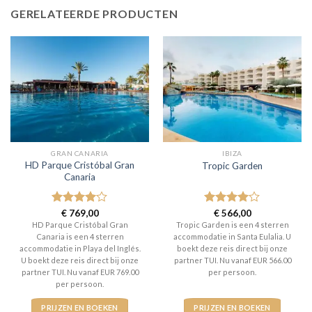
GERELATEERDE PRODUCTEN
GRAN CANARIA
IBIZA
HD Parque Cristóbal Gran
Tropic Garden
Canaria
Gewaardeerd
€
769,00
Gewaardeerd
€
566,00
4
uit 5
4
uit 5
HD Parque Cristóbal Gran
Tropic Garden is een 4 sterren
Canaria is een 4 sterren
accommodatie in Santa Eulalia. U
accommodatie in Playa del Inglés.
boekt deze reis direct bij onze
U boekt deze reis direct bij onze
partner TUI. Nu vanaf EUR 566.00
partner TUI. Nu vanaf EUR 769.00
per persoon.
per persoon.
PRIJZEN EN BOEKEN
PRIJZEN EN BOEKEN