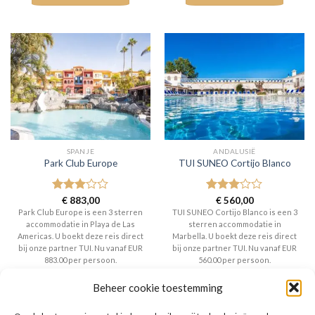
SPANJE
ANDALUSIË
Park Club Europe
TUI SUNEO Cortijo Blanco
Gewaardeerd
€
883,00
Gewaardeerd
€
560,00
3
uit 5
3
uit 5
Park Club Europe is een 3 sterren
TUI SUNEO Cortijo Blanco is een 3
accommodatie in Playa de Las
sterren accommodatie in
Americas. U boekt deze reis direct
Marbella. U boekt deze reis direct
bij onze partner TUI. Nu vanaf EUR
bij onze partner TUI. Nu vanaf EUR
883.00 per persoon.
560.00 per persoon.
PRIJZEN EN BOEKEN
PRIJZEN EN BOEKEN
Beheer cookie toestemming