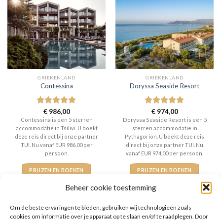
GRIEKENLAND
GRIEKENLAND
Contessina
Doryssa Seaside Resort
Gewaardeerd
€
986,00
Gewaardeerd
€
974,00
5
uit 5
5
uit 5
Contessina is een 5 sterren
Doryssa Seaside Resort is een 5
accommodatie in Tsilivi. U boekt
sterren accommodatie in
deze reis direct bij onze partner
Pythagorion. U boekt deze reis
TUI. Nu vanaf EUR 986.00 per
direct bij onze partner TUI. Nu
persoon.
vanaf EUR 974.00 per persoon.
PRIJZEN EN BOEKEN
PRIJZEN EN BOEKEN
Beheer cookie toestemming
Om de beste ervaringen te bieden, gebruiken wij technologieën zoals
cookies om informatie over je apparaat op te slaan en/of te raadplegen. Door