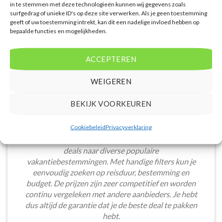
in te stemmen met deze technologieën kunnen wij gegevens zoals
surfgedrag of unieke ID's op deze site verwerken. Als je geen toestemming
WAT ZE OVER ONS ZEGGEN
geeft of uw toestemming intrekt, kan dit een nadelige invloed hebben op
bepaalde functies en mogelijkheden.
ACCEPTEREN
WEIGEREN
BEKIJK VOORKEUREN
Cookiebeleid
Privacyverklaring
De website biedt een groot aanbod van lastminute
deals naar diverse populaire
vakantiebestemmingen. Met handige filters kun je
eenvoudig zoeken op reisduur, bestemming en
budget. De prijzen zijn zeer competitief en worden
continu vergeleken met andere aanbieders. Je hebt
dus altijd de garantie dat je de beste deal te pakken
hebt.