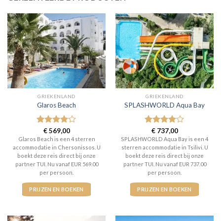
GRIEKENLAND
GRIEKENLAND
Glaros Beach
SPLASHWORLD Aqua Bay
Gewaardeerd
€
569,00
Gewaardeerd
€
737,00
4
uit 5
4
uit 5
Glaros Beach is een 4 sterren
SPLASHWORLD Aqua Bay is een 4
accommodatie in Chersonissos. U
sterren accommodatie in Tsilivi. U
boekt deze reis direct bij onze
boekt deze reis direct bij onze
partner TUI. Nu vanaf EUR 569.00
partner TUI. Nu vanaf EUR 737.00
per persoon.
per persoon.
PRIJZEN EN BOEKEN
PRIJZEN EN BOEKEN