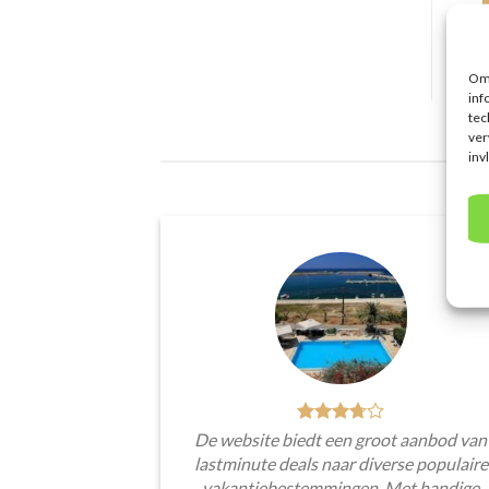
Om 
inf
tec
ver
inv
De website biedt een groot aanbod van
lastminute deals naar diverse populaire
vakantiebestemmingen. Met handige