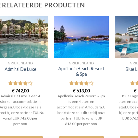
ERELATEERDE PRODUCTEN
GRIEKENLAND
GRIEKENLAND
GRI
Apollonia Beach Resort
Admiral De Luxe
Blue 
& Spa
Gewaardeerd
€
742,00
Gewaardeerd
€
613,00
Gew
€
4
uit 5
4
uit 5
4
ui
Admiral De Luxe is een 4
Apollonia Beach Resort & Spa
Blue Lago
sterren accommodatie in
is een 4 sterren
sterren acc
Argassi. U boekt deze reis
accommodatie in Amoudara. U
stad. U boek
rect bij onze partner TUI. Nu
boekt deze reis direct bij onze
bij onze par
vanaf EUR 742.00 per
partner TUI. Nu vanaf EUR
EUR 576.
persoon.
613.00 per persoon.