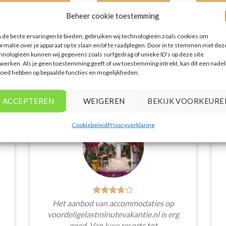
PRIJZEN EN BOEKEN
PRIJZEN EN BOEKEN
PRIJZE
Beheer cookie toestemming
de beste ervaringen te bieden, gebruiken wij technologieën zoals cookies om
ormatie over je apparaat op te slaan en/of te raadplegen. Door in te stemmen met dez
hnologieën kunnen wij gegevens zoals surfgedrag of unieke ID's op deze site
werken. Als je geen toestemming geeft of uw toestemming intrekt, kan dit een nadel
loed hebben op bepaalde functies en mogelijkheden.
WAT ZE OVER ONS ZEGGEN
ACCEPTEREN
WEIGEREN
BEKIJK VOORKEURE
Cookiebeleid
Privacyverklaring
Het aanbod van accommodaties op
voordeligelastminutevakantie.nl is erg
goed. Van luxe resorts tot