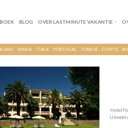
 BOEK
BLOG
OVER LASTMINUTE VAKANTIE
O
NLAND
SPANJE
ITALIE
PORTUGAL
TURKIJE
EGYPTE
BU
Hotel Fio
U boekt d