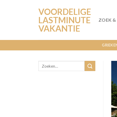
Ga
VOORDELIGE
naar
inhoud
LASTMINUTE
ZOEK &
VAKANTIE
GRIEKE