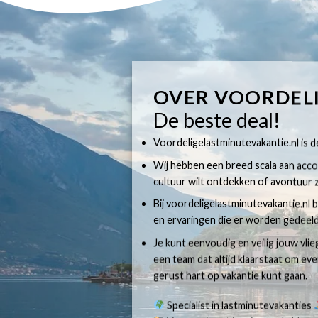
OVER VOORDEL
De beste deal!
Voordeligelastminutevakantie.nl is dé
Wij hebben een breed scala aan accom
cultuur wilt ontdekken of avontuur z
Bij voordeligelastminutevakantie.nl b
en ervaringen die er worden gedeeld
Je kunt eenvoudig en veilig jouw vli
een team dat altijd klaarstaat om e
gerust hart op vakantie kunt gaan.
Specialist in lastminutevakanties