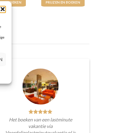
N EN BOEKEN
PRIJZEN EN BOEKEN
e
ige
N
Het boeken van een lastminute
vakantie via
Voordeligelastminutevakantie.nl is