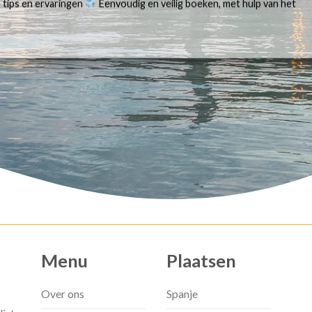
 tips en ervaringen
Eenvoudig en veilig boeken, met hulp van het
Menu
Plaatsen
Over ons
Spanje