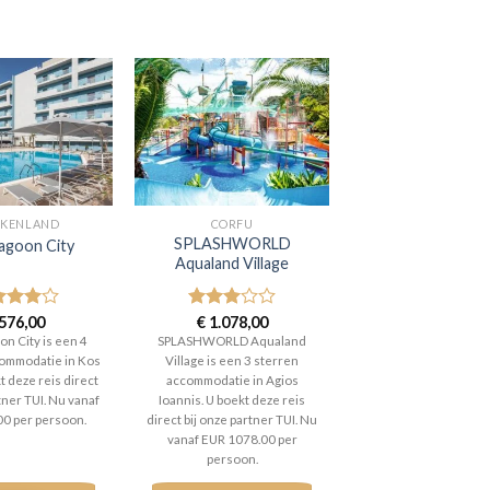
EKENLAND
CORFU
SPLASHWORLD
Lagoon City
Aqualand Village
aardeerd
576,00
Gewaardeerd
€
1.078,00
t 5
3
uit 5
on City is een 4
SPLASHWORLD Aqualand
ommodatie in Kos
Village is een 3 sterren
t deze reis direct
accommodatie in Agios
tner TUI. Nu vanaf
Ioannis. U boekt deze reis
00 per persoon.
direct bij onze partner TUI. Nu
vanaf EUR 1078.00 per
persoon.