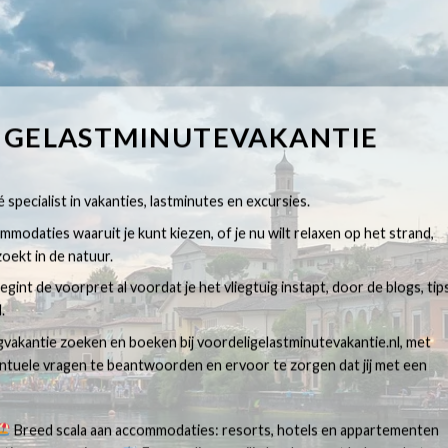
IGELASTMINUTEVAKANTIE
 specialist in vakanties, lastminutes en excursies.
modaties waaruit je kunt kiezen, of je nu wilt relaxen op het strand,
oekt in de natuur.
egint de voorpret al voordat je het vliegtuig instapt, door de blogs, tip
.
egvakantie zoeken en boeken bij voordeligelastminutevakantie.nl, met
ventuele vragen te beantwoorden en ervoor te zorgen dat jij met een
Breed scala aan accommodaties: resorts, hotels en appartementen