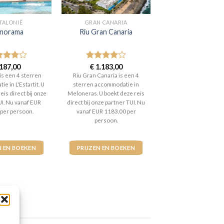
TALONIË
GRAN CANARIA
norama
Riu Gran Canaria
aardeerd
187,00
Gewaardeerd
€
1.183,00
t 5
4
uit 5
is een 4 sterren
Riu Gran Canaria is een 4
e in L'Estartit. U
sterren accommodatie in
eis direct bij onze
Meloneras. U boekt deze reis
UI. Nu vanaf EUR
direct bij onze partner TUI. Nu
 per persoon.
vanaf EUR 1183.00 per
persoon.
N EN BOEKEN
PRIJZEN EN BOEKEN