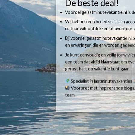
De beste deal!
Voordeligelastminutevakantie.nl is dé
Wij hebben een breed scala aan accom
cultuur wilt ontdekken of avontuur z
Bij voordeligelastminutevakantie.nl b
en ervaringen die er worden gedeeld
Je kunt eenvoudig en veilig jouw vli
een team dat altijd klaarstaat om e
gerust hart op vakantie kunt gaan.
Specialist in lastminutevakanties
Voorpret met inspirerende blogs,
team