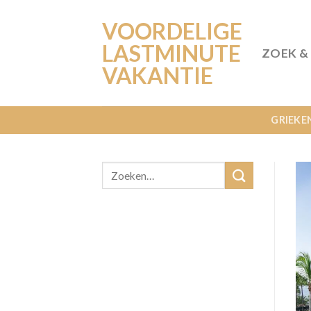
Ga
VOORDELIGE
naar
inhoud
LASTMINUTE
ZOEK &
VAKANTIE
GRIEKE