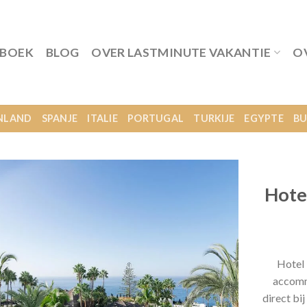
 BOEK
BLOG
OVER LASTMINUTE VAKANTIE
O
NLAND
SPANJE
ITALIE
PORTUGAL
TURKIJE
EGYPTE
BU
Hote
Hotel 
accomm
direct bi