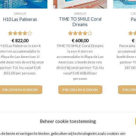
SPANJE
SPANJE
CA
TIME TO SMILE Coral
H10 Las Palmeras
Pa
Dreams
Gewaardeerd
€
822,00
Gewaardeerd
€
608,00
Gew
€
4
uit 5
4
uit 5
4
ui
H10 Las Palmeras is een 4
TIME TO SMILE Coral Dreams
Panorama 
sterren accommodatie in
is een 4 sterren
accommodati
Playa de Las Americas. U
accommodatie in Playa de Las
boekt deze r
ekt deze reis direct bij onze
Americas. U boekt deze reis
partner T
partner TUI. Nu vanaf EUR
direct bij onze partner TUI. Nu
187.00
822.00 per persoon.
vanaf EUR 608.00 per
persoon.
PRIJZEN EN BOEKEN
PRIJZEN EN BOEKEN
PRIJZE
Beheer cookie toestemming
WAT ZE OVER ONS ZEGGEN
de beste ervaringen te bieden, gebruiken wij technologieën zoals cookies om