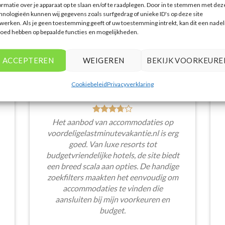
ormatie over je apparaat op te slaan en/of te raadplegen. Door in te stemmen met dez
hnologieën kunnen wij gegevens zoals surfgedrag of unieke ID's op deze site
werken. Als je geen toestemming geeft of uw toestemming intrekt, kan dit een nadel
loed hebben op bepaalde functies en mogelijkheden.
ACCEPTEREN
WEIGEREN
BEKIJK VOORKEURE
Cookiebeleid
Privacyverklaring
Het aanbod van accommodaties op
voordeligelastminutevakantie.nl is erg
goed. Van luxe resorts tot
budgetvriendelijke hotels, de site biedt
een breed scala aan opties. De handige
zoekfilters maakten het eenvoudig om
accommodaties te vinden die
aansluiten bij mijn voorkeuren en
budget.