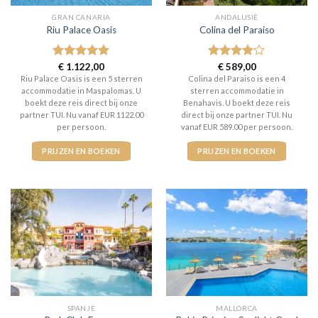
GRAN CANARIA
ANDALUSIË
Riu Palace Oasis
Colina del Paraiso
Gewaardeerd
€
1.122,00
Gewaardeerd
€
589,00
5
uit 5
4
uit 5
Riu Palace Oasis is een 5 sterren
Colina del Paraiso is een 4
accommodatie in Maspalomas. U
sterren accommodatie in
boekt deze reis direct bij onze
Benahavis. U boekt deze reis
partner TUI. Nu vanaf EUR 1122.00
direct bij onze partner TUI. Nu
per persoon.
vanaf EUR 589.00 per persoon.
PRIJZEN EN BOEKEN
PRIJZEN EN BOEKEN
SPANJE
MALLORCA