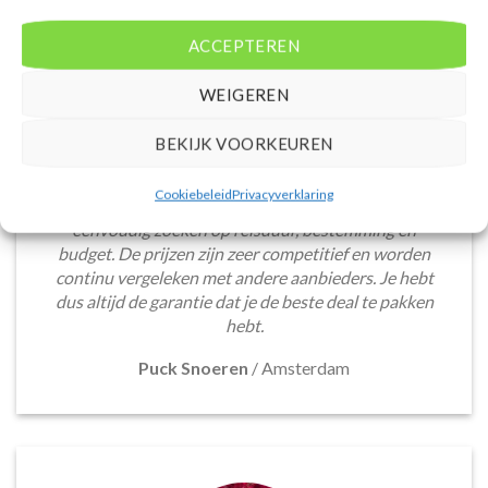
ACCEPTEREN
WEIGEREN
BEKIJK VOORKEUREN
De website biedt een groot aanbod van lastminute
deals naar diverse populaire
Cookiebeleid
Privacyverklaring
vakantiebestemmingen. Met handige filters kun je
eenvoudig zoeken op reisduur, bestemming en
budget. De prijzen zijn zeer competitief en worden
continu vergeleken met andere aanbieders. Je hebt
dus altijd de garantie dat je de beste deal te pakken
hebt.
Puck Snoeren
/
Amsterdam