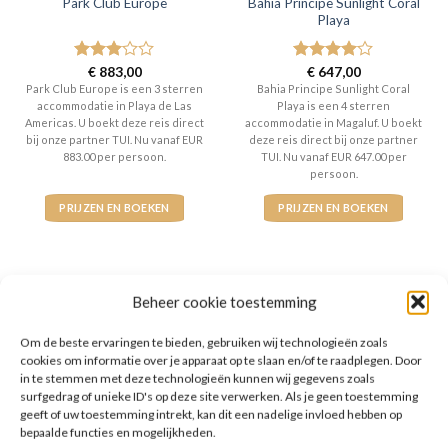
Bahia Principe Sunlight Coral
Park Club Europe
Playa
Gewaardeerd
€
883,00
Gewaardeerd
€
647,00
3
uit 5
4
uit 5
Park Club Europe is een 3 sterren
Bahia Principe Sunlight Coral
accommodatie in Playa de Las
Playa is een 4 sterren
Americas. U boekt deze reis direct
accommodatie in Magaluf. U boekt
bij onze partner TUI. Nu vanaf EUR
deze reis direct bij onze partner
883.00 per persoon.
TUI. Nu vanaf EUR 647.00 per
persoon.
PRIJZEN EN BOEKEN
PRIJZEN EN BOEKEN
Beheer cookie toestemming
WAT ZE OVER ONS ZEGGEN
Om de beste ervaringen te bieden, gebruiken wij technologieën zoals
cookies om informatie over je apparaat op te slaan en/of te raadplegen. Door
in te stemmen met deze technologieën kunnen wij gegevens zoals
surfgedrag of unieke ID's op deze site verwerken. Als je geen toestemming
geeft of uw toestemming intrekt, kan dit een nadelige invloed hebben op
bepaalde functies en mogelijkheden.