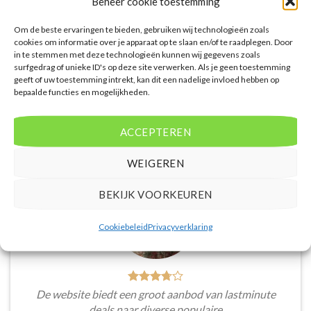
Beheer cookie toestemming
1056.00 per persoon.
persoon.
PRIJZEN EN BOEKEN
PRIJZEN EN BOEKEN
Om de beste ervaringen te bieden, gebruiken wij technologieën zoals
cookies om informatie over je apparaat op te slaan en/of te raadplegen. Door
in te stemmen met deze technologieën kunnen wij gegevens zoals
surfgedrag of unieke ID's op deze site verwerken. Als je geen toestemming
geeft of uw toestemming intrekt, kan dit een nadelige invloed hebben op
bepaalde functies en mogelijkheden.
WAT ZE OVER ONS ZEGGEN
ACCEPTEREN
WEIGEREN
BEKIJK VOORKEUREN
Cookiebeleid
Privacyverklaring
De website biedt een groot aanbod van lastminute
deals naar diverse populaire