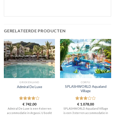
GERELATEERDE PRODUCTEN
GRIEKENLAND
CORFU
SPLASHWORLD Aqualand
Admiral De Luxe
Village
Gewaardeerd
€
742,00
Gewaardeerd
€
1.078,00
4
uit 5
3
uit 5
Admiral De Luxe is een 4 sterren
SPLASHWORLD Aqualand Village
accommodatie in Argassi. U boekt
is een 3 sterren accommodatie in