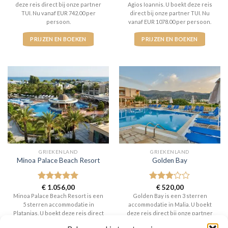
deze reis direct bij onze partner
Agios Ioannis. U boekt deze reis
TUI. Nu vanaf EUR 742.00 per
direct bij onze partner TUI. Nu
persoon.
vanaf EUR 1078.00 per persoon.
PRIJZEN EN BOEKEN
PRIJZEN EN BOEKEN
GRIEKENLAND
GRIEKENLAND
Minoa Palace Beach Resort
Golden Bay
Gewaardeerd
€
1.056,00
Gewaardeerd
€
520,00
5
uit 5
3
uit 5
Minoa Palace Beach Resort is een
Golden Bay is een 3 sterren
5 sterren accommodatie in
accommodatie in Malia. U boekt
Platanias. U boekt deze reis direct
deze reis direct bij onze partner
bij onze partner TUI. Nu vanaf EUR
TUI. Nu vanaf EUR 520.00 per