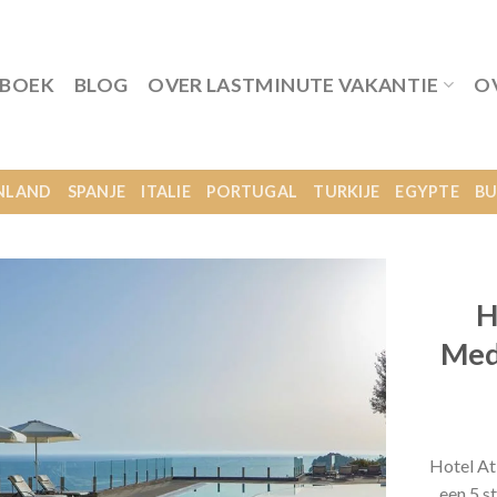
 BOEK
BLOG
OVER LASTMINUTE VAKANTIE
O
NLAND
SPANJE
ITALIE
PORTUGAL
TURKIJE
EGYPTE
BU
H
Med
Hotel At
een 5 s