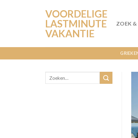
Ga
VOORDELIGE
naar
inhoud
LASTMINUTE
ZOEK &
VAKANTIE
GRIEKE