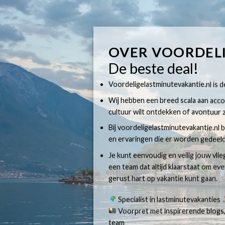
OVER VOORDEL
De beste deal!
Voordeligelastminutevakantie.nl is dé
Wij hebben een breed scala aan accom
cultuur wilt ontdekken of avontuur z
Bij voordeligelastminutevakantie.nl b
en ervaringen die er worden gedeeld
Je kunt eenvoudig en veilig jouw vli
een team dat altijd klaarstaat om e
gerust hart op vakantie kunt gaan.
Specialist in lastminutevakanties
Voorpret met inspirerende blogs,
team