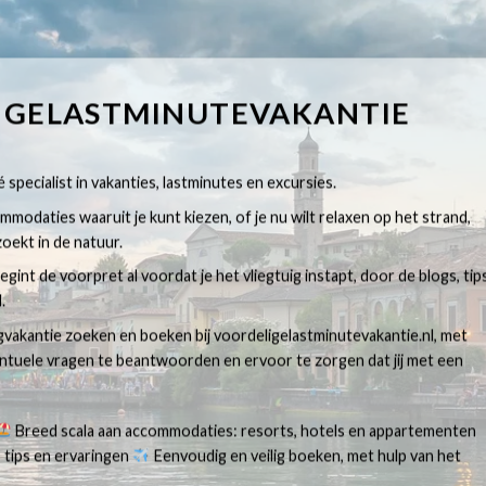
IGELASTMINUTEVAKANTIE
 specialist in vakanties, lastminutes en excursies.
modaties waaruit je kunt kiezen, of je nu wilt relaxen op het strand,
oekt in de natuur.
egint de voorpret al voordat je het vliegtuig instapt, door de blogs, tip
.
egvakantie zoeken en boeken bij voordeligelastminutevakantie.nl, met
ventuele vragen te beantwoorden en ervoor te zorgen dat jij met een
Breed scala aan accommodaties: resorts, hotels en appartementen
 tips en ervaringen
Eenvoudig en veilig boeken, met hulp van het