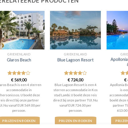
ERELATEERDE PRODUCTEN
GRIEKENLAND
GRIEKENLAND
GRI
Apolloni
Glaros Beach
Blue Lagoon Resort
Gewaardeerd
€
569,00
Gewaardeerd
€
724,00
Gew
€
4
uit 5
4
uit 5
4
ui
aros Beach is een 4 sterren
Blue Lagoon Resort is een 4
Apollonia B
accommodatie in
sterren accommodatie in Kos
is ee
hersonissos. U boekt deze
stad Lambi. U boekt deze reis
accommodati
reis direct bij onze partner
direct bij onze partner TUI. Nu
boekt deze r
UI. Nu vanaf EUR 569.00 per
vanaf EUR 724.00 per
partner T
persoon.
persoon.
613.00
PRIJZEN EN BOEKEN
PRIJZEN EN BOEKEN
PRIJZE