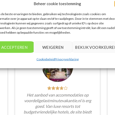
Beheer cookie toestemming
de beste ervaringen te bieden, gebruiken wij technologieën zoals cookies om
ormatie over je apparaat op te slaan en/of te raadplegen. Door in te stemmen met dez
hnologieën kunnen wij gegevens zoals surfgedrag of unieke ID's op deze site
werken. Als je geen toestemming geeft of uw toestemming intrekt, kan dit een nadel
WAT ZE OVER ONS ZEGGEN
loed hebben op bepaalde functies en mogelijkheden.
ACCEPTEREN
WEIGEREN
BEKIJK VOORKEURE
Cookiebeleid
Privacyverklaring
Het aanbod van accommodaties op
voordeligelastminutevakantie.nl is erg
goed. Van luxe resorts tot
budgetvriendelijke hotels, de site biedt