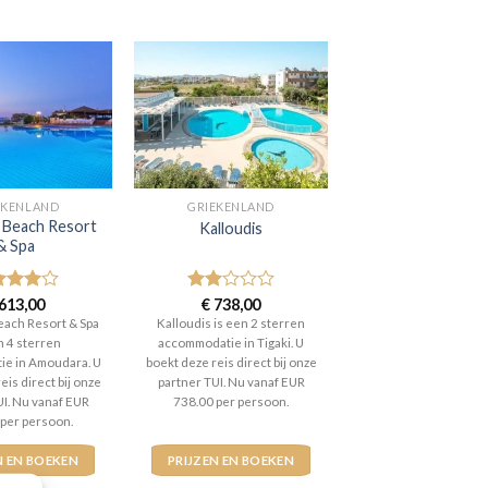
EKENLAND
GRIEKENLAND
a Beach Resort
Kalloudis
& Spa
aardeerd
613,00
Gewaardeerd
€
738,00
t 5
2
uit
each Resort & Spa
Kalloudis is een 2 sterren
5
n 4 sterren
accommodatie in Tigaki. U
e in Amoudara. U
boekt deze reis direct bij onze
eis direct bij onze
partner TUI. Nu vanaf EUR
UI. Nu vanaf EUR
738.00 per persoon.
 per persoon.
N EN BOEKEN
PRIJZEN EN BOEKEN