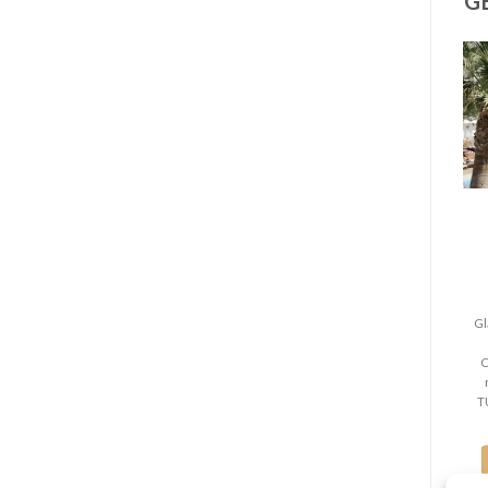
G
Gl
C
T