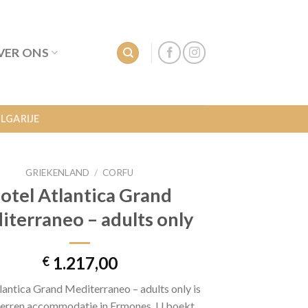
VER ONS
LGARIJE
GRIEKENLAND
/
CORFU
otel Atlantica Grand
iterraneo – adults only
1.217,00
€
lantica Grand Mediterraneo – adults only is
terren accommodatie in Ermones. U boekt