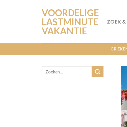
Ga
VOORDELIGE
naar
inhoud
LASTMINUTE
ZOEK &
VAKANTIE
GRIEKE