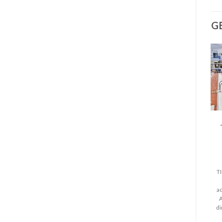
G
T
a
A
di