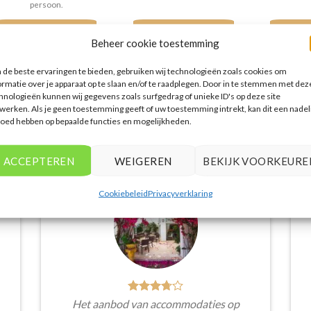
persoon.
PRIJZEN EN BOEKEN
PRIJZEN EN BOEKEN
PRIJZE
Beheer cookie toestemming
de beste ervaringen te bieden, gebruiken wij technologieën zoals cookies om
ormatie over je apparaat op te slaan en/of te raadplegen. Door in te stemmen met dez
hnologieën kunnen wij gegevens zoals surfgedrag of unieke ID's op deze site
werken. Als je geen toestemming geeft of uw toestemming intrekt, kan dit een nadel
loed hebben op bepaalde functies en mogelijkheden.
WAT ZE OVER ONS ZEGGEN
ACCEPTEREN
WEIGEREN
BEKIJK VOORKEURE
Cookiebeleid
Privacyverklaring
Het aanbod van accommodaties op