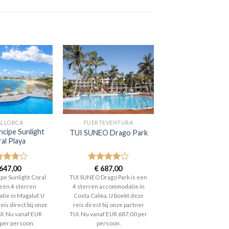
LLORCA
FUERTEVENTURA
ncipe Sunlight
TUI SUNEO Drago Park
al Playa
aardeerd
647,00
Gewaardeerd
€
687,00
t 5
4
uit 5
ipe Sunlight Coral
TUI SUNEO Drago Park is een
 een 4 sterren
4 sterren accommodatie in
ie in Magaluf. U
Costa Calma. U boekt deze
eis direct bij onze
reis direct bij onze partner
UI. Nu vanaf EUR
TUI. Nu vanaf EUR 687.00 per
 per persoon.
persoon.