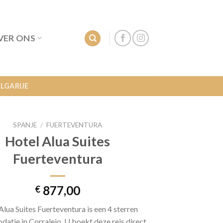
VER ONS
LGARIJE
SPANJE
/
FUERTEVENTURA
Hotel Alua Suites
Fuerteventura
877,00
€
Alua Suites Fuerteventura is een 4 sterren
atie in Corralejo. U boekt deze reis direct