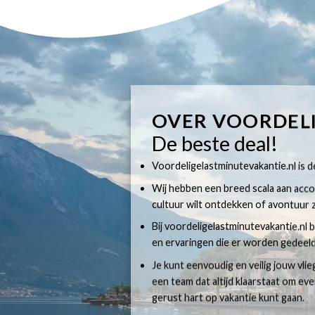
OVER VOORDEL
De beste deal!
Voordeligelastminutevakantie.nl is dé
Wij hebben een breed scala aan accom
cultuur wilt ontdekken of avontuur z
Bij voordeligelastminutevakantie.nl b
en ervaringen die er worden gedeeld
Je kunt eenvoudig en veilig jouw vli
een team dat altijd klaarstaat om e
gerust hart op vakantie kunt gaan.