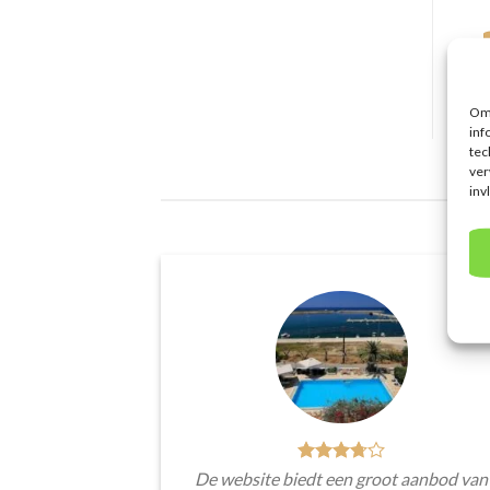
Om 
inf
tec
ver
inv
De website biedt een groot aanbod van