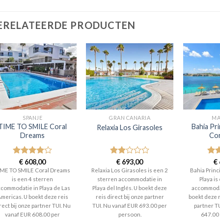
ERELATEERDE PRODUCTEN
SPANJE
GRAN CANARIA
MA
TIME TO SMILE Coral
Bahia Pri
Relaxia Los Girasoles
Dreams
Cor
Gewaardeerd
€
608,00
Gewaardeerd
€
693,00
Gew
€
4
uit 5
2
uit
4
ui
IME TO SMILE Coral Dreams
Relaxia Los Girasoles is een 2
Bahia Princ
5
is een 4 sterren
sterren accommodatie in
Playa is
ccommodatie in Playa de Las
Playa del Inglés. U boekt deze
accommodat
mericas. U boekt deze reis
reis direct bij onze partner
boekt deze r
rect bij onze partner TUI. Nu
TUI. Nu vanaf EUR 693.00 per
partner T
vanaf EUR 608.00 per
persoon.
647.00