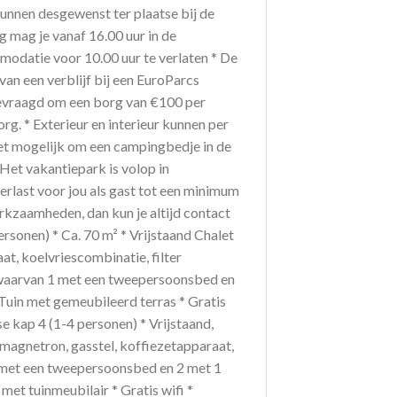
nnen desgewenst ter plaatse bij de
mag je vanaf 16.00 uur in de
odatie voor 10.00 uur te verlaten * De
n een verblijf bij een EuroParcs
gevraagd om een borg van €100 per
g. * Exterieur en interieur kunnen per
 niet mogelijk om een campingbedje in de
et vakantiepark is volop in
erlast voor jou als gast tot een minimum
kzaamheden, dan kun je altijd contact
sonen) * Ca. 70 m² * Vrijstaand Chalet
at, koelvriescombinatie, filter
 waarvan 1 met een tweepersoonsbed en
uin met gemeubileerd terras * Gratis
se kap 4 (1-4 personen) * Vrijstaand,
 magnetron, gasstel, koffiezetapparaat,
 met een tweepersoonsbed en 2 met 1
et tuinmeubilair * Gratis wifi *