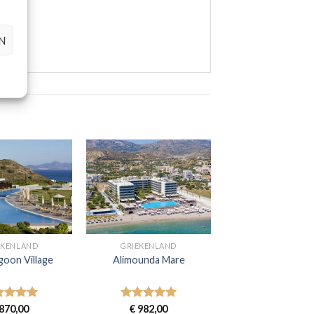
N
EKENLAND
GRIEKENLAND
goon Village
Alimounda Mare
aardeerd
870,00
Gewaardeerd
€
982,00