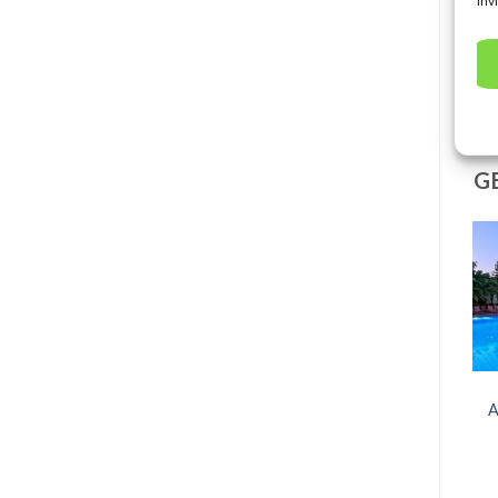
inv
G
A