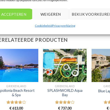
loed hebben op bepaalde functies en mogelijkheden.
ACCEPTEREN
WEIGEREN
BEKIJK VOORKEURE
Cookiebeleid
Privacyverklaring
ERELATEERDE PRODUCTEN
GRIEKENLAND
GRIEKENLAND
GRI
pollonia Beach Resort
SPLASHWORLD Aqua
Blue La
& Spa
Bay
Gewaardeerd
€
613,00
Gewaardeerd
€
737,00
Gew
€