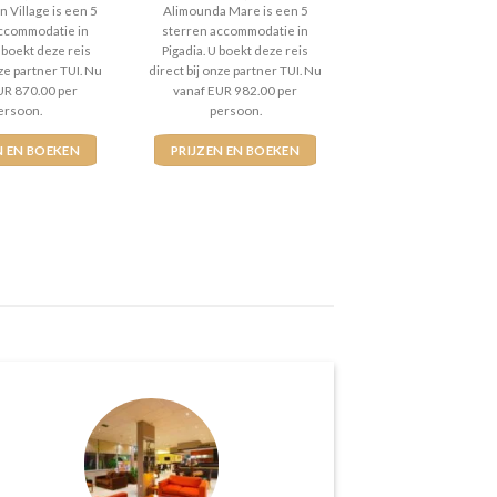
t 5
5
uit 5
 Village is een 5
Alimounda Mare is een 5
ccommodatie in
sterren accommodatie in
 boekt deze reis
Pigadia. U boekt deze reis
nze partner TUI. Nu
direct bij onze partner TUI. Nu
UR 870.00 per
vanaf EUR 982.00 per
ersoon.
persoon.
N EN BOEKEN
PRIJZEN EN BOEKEN