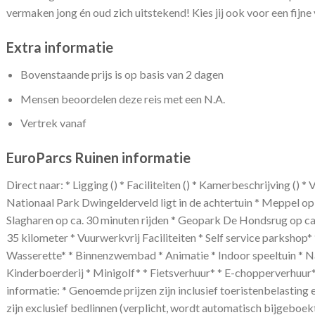
vermaken jong én oud zich uitstekend! Kies jij ook voor een fijne
Extra informatie
Bovenstaande prijs is op basis van 2 dagen
Mensen beoordelen deze reis met een N.A.
Vertrek vanaf
EuroParcs Ruinen informatie
Direct naar: * Ligging () * Faciliteiten () * Kamerbeschrijving () 
Nationaal Park Dwingelderveld ligt in de achtertuin * Meppel op 
Slagharen op ca. 30 minuten rijden * Geopark De Hondsrug op ca.
35 kilometer * Vuurwerkvrij Faciliteiten * Self service parkshop
Wasserette* * Binnenzwembad * Animatie * Indoor speeltuin * Na
Kinderboerderij * Minigolf* * Fietsverhuur* * E-chopperverhuur
informatie: * Genoemde prijzen zijn inclusief toeristenbelasti
zijn exclusief bedlinnen (verplicht, wordt automatisch bijgeboe