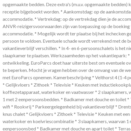
opgemaakte bedden. Deze extra's (m.u.v. opgemaakte bedden) ku
receptie bijgeboekt worden. * Aankomstdag: op de aankomstdag 
accommodatie. * Vertrekdag: op de vertrekdag dien je de accomm
ANVR-reizigersvoorwaarden zijn van toepassing op de boeking va
accommodatie. * Mogelijk wordt ter plaatse bij het inchecken 
persoon te voldoen. Eventuele schade wordt verrekend met de bor
vakantieverblijf verschillen. * In 4- en 6-persoonschalets is het
slaapkamer te plaatsen. Werkzaamheden op het vakantiepark: * H
ontwikkeling. EuroParcs doet haar uiterste best om eventuele ov
te beperken. Mocht je vragen hebben over de omvang van de wer
met EuroParcs opnemen. Kamerbeschrijving * Velthorst 4 (1-4 per
* Gelijkvloers * Zithoek * Televisie * Keuken met inductiekookpla
koffiezetapparaat, waterkoker en vaatwasser * 2 slaapkamers,
1 met 2 eenpersoonsbedden. * Badkamer met douche en toilet * T
wifi * Rookvrij * Parkeergelegenheid bij vakantieverblijf * Drent
knus chalet * Gelijkvloers * Zithoek * Televisie * Keuken met een
waterkoker en koelvriescombinatie * 3 slaapkamers, waarvan 1
eenpersoonsbed * Badkamer met douche en apart toilet * Terras m