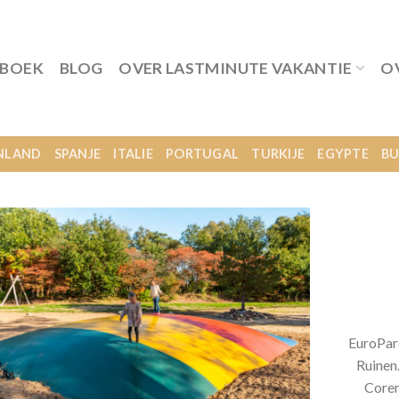
 BOEK
BLOG
OVER LASTMINUTE VAKANTIE
O
NLAND
SPANJE
ITALIE
PORTUGAL
TURKIJE
EGYPTE
BU
EuroParc
Ruinen.
Coren