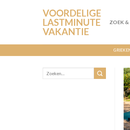
Ga
VOORDELIGE
naar
inhoud
LASTMINUTE
ZOEK &
VAKANTIE
GRIEKE