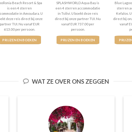
4
uit 5
4
uit 5
5
ui
pollonia Beach Resort & Spa
SPLASHWORLD Aqua Bay is
Blue Lagoon
is een 4 sterren
een 4 sterren accommodatie
sterren a
commodatie in Amoudara. U
in Tsilivi. U boekt deze reis
Kefalos. U
ekt deze reis direct bij onze
direct bij onze partner TUI. Nu
direct bij o
partner TUI. Nu vanaf EUR
vanaf EUR 737.00 per
vanaf E
613.00 per persoon.
persoon.
p
PRIJZEN EN BOEKEN
PRIJZEN EN BOEKEN
PRIJZE
WAT ZE OVER ONS ZEGGEN