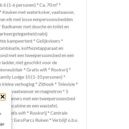
 6 (1-6 personen) * Ca. 70 m² *
e * Keuken met waterkoker, vaatwasser,
van elk met losse eenpersoonsbedden
 * Badkamer met douche en toilet en
 Parkeergelegenheid nabij
chte kampeertent * Gelijkvloers *
combinatie, koffiezetapparaat en
grond met een tweepersoonsbed en een
ladder, niet geschikt voor de
nmeubilair * Gratis wifi * Rookvrij *
Family Lodge 10 (1-10 personen) *
n kleine verhoging * Zithoek * Televisie *
natie, vaatwasser en magnetron * 5
en, 2 kamers met een tweepersoonsbed
douchecabine en een wastafel,
 * Gratis wifi * Rookvrij * Centrale
e
nter: EuroParcs Ruinen * Verblijf o.b.v.
ige