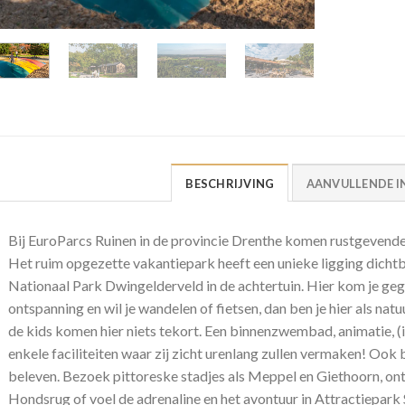
BESCHRIJVING
AANVULLENDE I
Bij EuroParcs Ruinen in de provincie Drenthe komen rustgevende
Het ruim opgezette vakantiepark heeft een unieke ligging dichtb
Nationaal Park Dwingelderveld in de achtertuin. Hier kom je geg
ontspanning en wil je wandelen of fietsen, dan ben je hier als nat
de kids komen hier niets tekort. Een binnenzwembad, animatie, (i
enkele faciliteiten waar zij zicht urenlang zullen vermaken! Ook 
beleven. Bezoek pittoreske stadjes als Meppel en Giethoorn, o
Hondsrug of voel de adrenaline en het avontuur in Attractiepark 