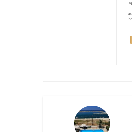
A
ac
bo