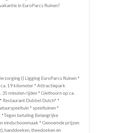
 vakantie in EuroParcs Ruinen?
* Verzorging () Ligging EuroParcs Ruinen *
ca. 19 kilometer * Attractiepark
 35 minuten rijden * Giethoorn op ca.
* * Restaurant Dubbel Dutch* *
tuurspeeltuin * speeltuinen *
* *Tegen betaling Belangrijke
ng en eindschoonmaak * Genoemde prijzen
kt), handdoeken, theedoeken en