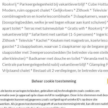
Rookvrij * Parkeergelegenheid bij vakantieverblijf * Cube Hottub
Modern, ruim opgezet chalet * Gelijkvloers * Zithoek * Televisi
combimagnetron en koelvriescombinatie * 3 slaapkamers, waar
(boxspringbedden, welke je wel tegen elkaar aan kunt schuiven)
apart toilet * Terras met tuinmeubilair * Gratis wifi * Rookvrij *
vakantieverblijf * Safaritent met sanitair (1-5 personen) * Ingeri
Zithoek * Televisie * Kachel * Keuken met magnetron, koelvries
gasstel * 2 slaapplaatsen, waarvan 1 slaapkamer op de begane 
slaapzolder met 3 eenpersoonsbedden (te betreden via een steile 
allerkleinsten) * Badkamer met douche en toilet * Veranda met tui
Centrale parkeergelegenheid nabij vakantieverblijf * Glamping 
Vrijstaand chalet * Bestaat uit 2 verdiepingen, te betreden via ee
Kachel * Keuken met koffiezetapparaat, gasstel, koelvriescombi
Beheer cookie toestemming
slaapruimtes, waarvan 2 kamers met een bedstee voor 2 person
en 1 slaapzolder voor 2 personen * 2 badkamers, beide met een 
de beste ervaringen te bieden, gebruiken wij technologieën zoals cookies om
daarnaast zijn er nog 2 aparte toiletten * Terras met tuinmeubilair
ormatie over je apparaat op te slaan en/of te raadplegen. Door in te stemmen met dez
hnologieën kunnen wij gegevens zoals surfgedrag of unieke ID's op deze site
parkeergelegenheid nabij vakantieverblijf Verzorging Zomer & Wi
werken. Als je geen toestemming geeft of uw toestemming intrekt, kan dit een nadel
Logies