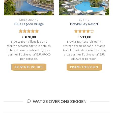
GRIEKENLAND
EGYPTE
Blue Lagoon Village
Brayka Bay Resort
Gewaardeerd
€
870,00
Gewaardeerd
€
511,00
5
uit 5
4
uit 5
Blue Lagoon Village is een 5
Brayka Bay Resort is een 4
sterren accommodatie in Kefalos.
sterren accommodatie in Marsa
U boekt deze reis direct bij onze
Alam. U boekt deze reis direct bij
partner TUI. Nu vanaf EUR 870.00
onze partner TUI. Nu vanaf EUR
per persoon.
511.00 per persoon.
PRIJZEN EN BOEKEN
PRIJZEN EN BOEKEN
WAT ZE OVER ONS ZEGGEN