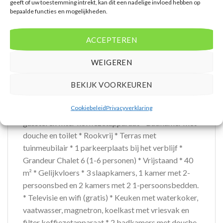
geeft of uw toestemming intrekt, kan dit een nadelige invloed hebben op
magnetron, koelkast, gasstel en filter
bepaalde functies en mogelijkheden.
koffiezetapparaat * Badkamer met douche en toilet
* Rookvrij * Terras met tuinmeubilair * 1
ACCEPTEREN
parkeerplaats bij het verblijf * Panorama Lodge 5
(1-5 personen) * Vrijstaande vakantiewoning *
WEIGEREN
Gelijkvloers * 2 slaapkamers, 1 slaapkamer met 2-
BEKIJK VOORKEUREN
persoonsbed en 1 slaapkamer met stapelbed en 1-
persoonsbed * Televisie en wifi (gratis) * Keuken
Cookiebeleid
Privacyverklaring
met waterkoker, vaatwasser, magnetron, koelkast,
gasstel en filter koffiezetapparaat * Badkamer met
douche en toilet * Rookvrij * Terras met
tuinmeubilair * 1 parkeerplaats bij het verblijf *
Grandeur Chalet 6 (1-6 personen) * Vrijstaand * 40
m² * Gelijkvloers * 3 slaapkamers, 1 kamer met 2-
persoonsbed en 2 kamers met 2 1-persoonsbedden.
* Televisie en wifi (gratis) * Keuken met waterkoker,
vaatwasser, magnetron, koelkast met vriesvak en
filter koffiezetapparaat * 2 badkamers met douche