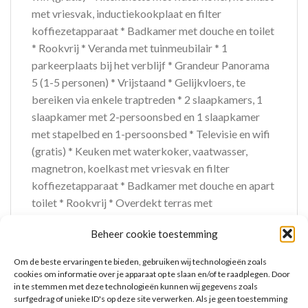
met vriesvak, inductiekookplaat en filter
koffiezetapparaat * Badkamer met douche en toilet
* Rookvrij * Veranda met tuinmeubilair * 1
parkeerplaats bij het verblijf * Grandeur Panorama
5 (1-5 personen) * Vrijstaand * Gelijkvloers, te
bereiken via enkele traptreden * 2 slaapkamers, 1
slaapkamer met 2-persoonsbed en 1 slaapkamer
met stapelbed en 1-persoonsbed * Televisie en wifi
(gratis) * Keuken met waterkoker, vaatwasser,
magnetron, koelkast met vriesvak en filter
koffiezetapparaat * Badkamer met douche en apart
toilet * Rookvrij * Overdekt terras met
tuinmeubilair * 1 parkeerplaats bij het verblijf *
Beheer cookie toestemming
Panorama 5 (1-5 personen) * Vrijstaande
vakantiewoning * Gelijkvloers * 2 slaapkamers, 1
Om de beste ervaringen te bieden, gebruiken wij technologieën zoals
slaapkamer met 2-persoonsbed en 1 slaapkamer
cookies om informatie over je apparaat op te slaan en/of te raadplegen. Door
in te stemmen met deze technologieën kunnen wij gegevens zoals
met stapelbed en 1-persoonsbed * Televisie en wifi
surfgedrag of unieke ID's op deze site verwerken. Als je geen toestemming
(gratis) * Keuken met waterkoker, vaatwasser,