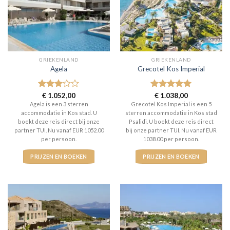
GRIEKENLAND
GRIEKENLAND
Agela
Grecotel Kos Imperial
Gewaardeerd
€
1.052,00
Gewaardeerd
€
1.038,00
3
uit 5
5
uit 5
Agela is een 3 sterren
Grecotel Kos Imperial is een 5
accommodatie in Kos stad. U
sterren accommodatie in Kos stad
boekt deze reis direct bij onze
Psalidi. U boekt deze reis direct
partner TUI. Nu vanaf EUR 1052.00
bij onze partner TUI. Nu vanaf EUR
per persoon.
1038.00 per persoon.
PRIJZEN EN BOEKEN
PRIJZEN EN BOEKEN